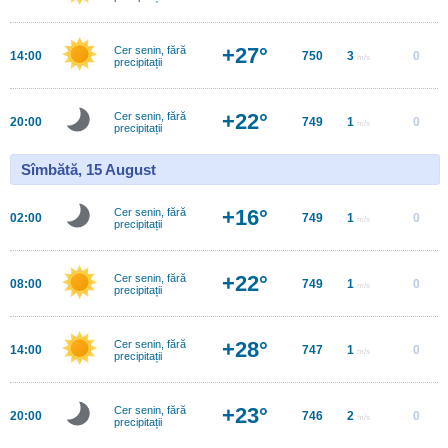
+27°
Cer senin, fără
14:00
750
3
0
m/s
precipitații
+22°
Cer senin, fără
20:00
749
1
0
m/s
precipitații
Sîmbătă, 15 August
+16°
Cer senin, fără
02:00
749
1
0
m/s
precipitații
+22°
Cer senin, fără
08:00
749
1
0
m/s
precipitații
+28°
Cer senin, fără
14:00
747
1
0
m/s
precipitații
+23°
Cer senin, fără
20:00
746
2
0
m/s
precipitații