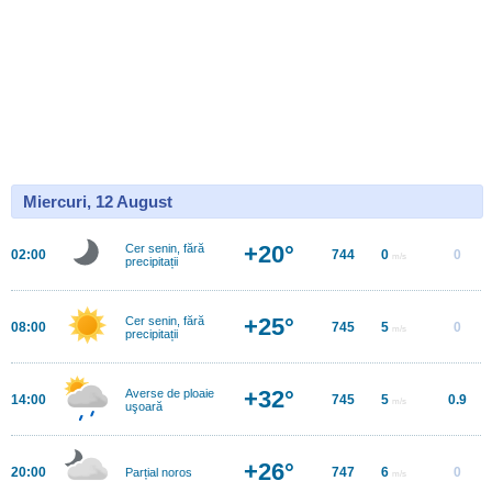
Miercuri, 12 August
+20°
Cer senin, fără
02:00
744
0
0
m/s
precipitații
+25°
Cer senin, fără
08:00
745
5
0
m/s
precipitații
+32°
Averse de ploaie
14:00
745
5
0.9
m/s
uşoară
+26°
20:00
747
6
0
Parțial noros
m/s