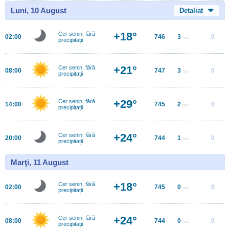
Luni, 10 August
Detaliat
+18°
Cer senin, fără
02:00
746
3
0
m/s
precipitații
+21°
Cer senin, fără
08:00
747
3
0
m/s
precipitații
+29°
Cer senin, fără
14:00
745
2
0
m/s
precipitații
+24°
Cer senin, fără
20:00
744
1
0
m/s
precipitații
Marţi, 11 August
+18°
Cer senin, fără
02:00
745
0
0
m/s
precipitații
+24°
Cer senin, fără
08:00
744
0
0
m/s
precipitații