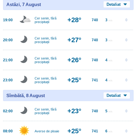
Astăzi, 7 August
Detaliat
+28°
Cer senin, fără
19:00
740
3
0
m/s
precipitații
+27°
Cer senin, fără
20:00
740
3
0
m/s
precipitații
+26°
Cer senin, fără
21:00
740
4
0
m/s
precipitații
+25°
Cer senin, fără
23:00
741
4
0
m/s
precipitații
Sîmbătă, 8 August
Detaliat
+23°
Cer senin, fără
02:00
740
5
0
m/s
precipitații
+25°
08:00
741
6
0
Averse de ploaie
m/s