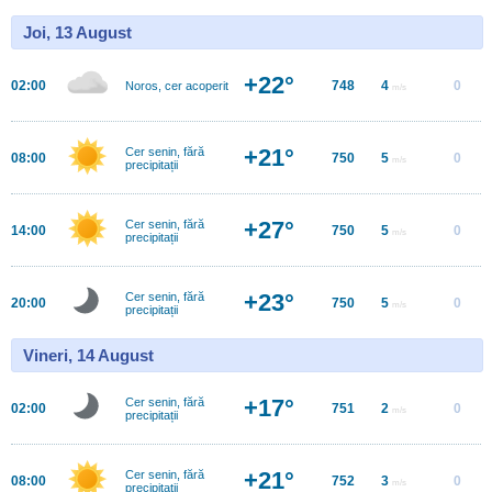
Joi, 13 August
+22°
02:00
748
4
0
Noros, cer acoperit
m/s
+21°
Cer senin, fără
08:00
750
5
0
m/s
precipitații
+27°
Cer senin, fără
14:00
750
5
0
m/s
precipitații
+23°
Cer senin, fără
20:00
750
5
0
m/s
precipitații
Vineri, 14 August
+17°
Cer senin, fără
02:00
751
2
0
m/s
precipitații
+21°
Cer senin, fără
08:00
752
3
0
m/s
precipitații