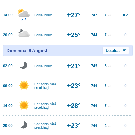
+27°
14:00
742
7
0.2
Parțial noros
m/s
+25°
20:00
744
7
0
Parțial noros
m/s
Duminică, 9 August
Detaliat
+21°
02:00
745
5
0
Parţial noros
m/s
+23°
Cer senin, fără
08:00
746
6
0
m/s
precipitații
+28°
Cer senin, fără
14:00
746
7
0
m/s
precipitații
+23°
Cer senin, fără
20:00
746
4
0
m/s
precipitații