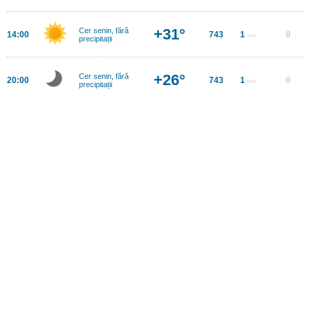
+31°
Cer senin, fără
14:00
743
1
0
m/s
precipitații
+26°
Cer senin, fără
20:00
743
1
0
m/s
precipitații