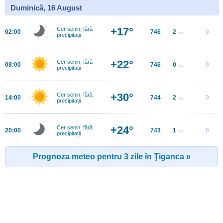
Duminică, 16 August
+17°
Cer senin, fără
02:00
746
2
0
m/s
precipitații
+22°
Cer senin, fără
08:00
746
0
0
m/s
precipitații
+30°
Cer senin, fără
14:00
744
2
0
m/s
precipitații
+24°
Cer senin, fără
20:00
743
1
0
m/s
precipitații
Prognoza meteo pentru 3 zile în Ţiganca »