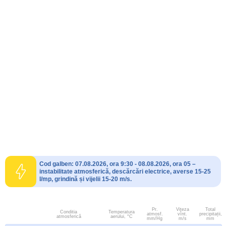
Cod galben: 07.08.2026, ora 9:30 - 08.08.2026, ora 05 –
instabilitate atmosferică, descărcări electrice, averse 15-25
l/mp, grindină și vijelii 15-20 m/s.
Pr.
Viteza
Total
Conditia
Temperatura
atmosf.
vînt.
precipitații,
atmosferică
aerului, °C
mm/Hg
m/s
mm