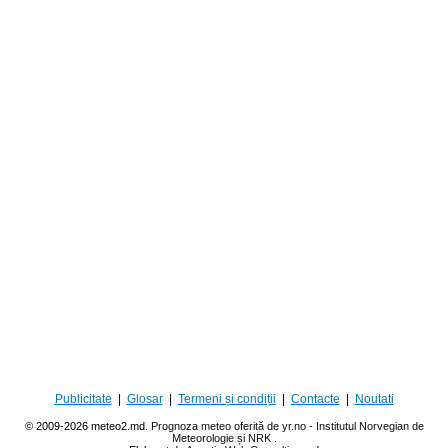
Publicitate
|
Glosar
|
Termeni și condiții
|
Contacte
|
Noutati
© 2009-2026 meteo2.md.
Prognoza meteo oferită de yr.no - Institutul Norvegian de
Meteorologie și NRK
.