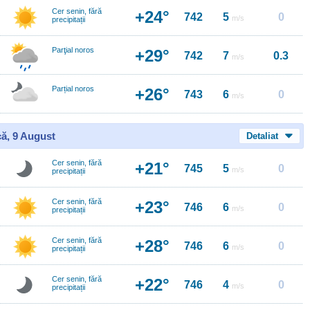
Cer senin, fără
+24°
742
5
0
m/s
precipitații
Parţial noros
+29°
742
7
0.3
m/s
Parțial noros
+26°
743
6
0
m/s
ă, 9 August
Detaliat
Cer senin, fără
+21°
745
5
0
m/s
precipitații
Cer senin, fără
+23°
746
6
0
m/s
precipitații
Cer senin, fără
+28°
746
6
0
m/s
precipitații
Cer senin, fără
+22°
746
4
0
m/s
precipitații