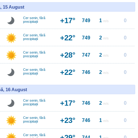
, 15 August
Cer senin, fără
+17°
749
1
0
m/s
precipitații
Cer senin, fără
+22°
749
2
0
m/s
precipitații
Cer senin, fără
+28°
747
2
0
m/s
precipitații
Cer senin, fără
+22°
746
2
0
m/s
precipitații
ă, 16 August
Cer senin, fără
+17°
746
2
0
m/s
precipitații
Cer senin, fără
+23°
746
1
0
m/s
precipitații
Cer senin, fără
+29°
744
1
0