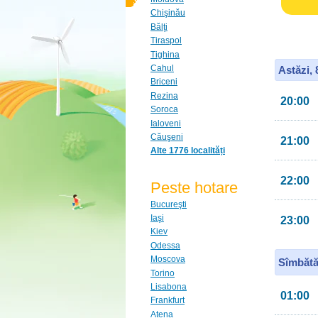
Chişinău
Bălţi
Tiraspol
Tighina
Cahul
Astăzi,
Briceni
Rezina
20:00
Soroca
Ialoveni
Căuşeni
21:00
Alte 1776 localități
22:00
Peste hotare
Bucureşti
Iaşi
23:00
Kiev
Odessa
Moscova
Sîmbătă
Torino
Lisabona
01:00
Frankfurt
Atena