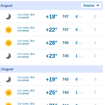
0 August
Detaliat
Cer senin, fără
+18°
747
4
0
m/s
precipitații
Cer senin, fără
+22°
747
4
0
m/s
precipitații
Cer senin, fără
+28°
745
2
0
m/s
precipitații
Cer senin, fără
+23°
745
1
0
m/s
precipitații
11 August
Cer senin, fără
+19°
745
0
0
m/s
precipitații
Cer senin, fără
+25°
744
1
0
m/s
precipitații
Cer senin, fără