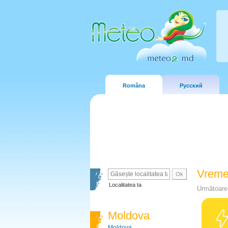
Româna
Русский
Vreme
Localitatea ta
Următoare 
Moldova
Moldova