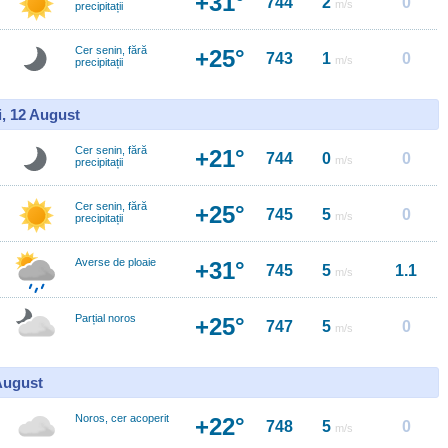
+31°
744
2
0
m/s
precipitații
Cer senin, fără
+25°
743
1
0
m/s
precipitații
i, 12 August
Cer senin, fără
+21°
744
0
0
m/s
precipitații
Cer senin, fără
+25°
745
5
0
m/s
precipitații
Averse de ploaie
+31°
745
5
1.1
m/s
Parțial noros
+25°
747
5
0
m/s
 August
Noros, cer acoperit
+22°
748
5
0
m/s