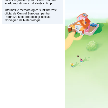
90%. Prognozele pentru zilele următoare
scad proporțional cu distanța în timp.
Informațiile meteorologice sunt furnizate
oficial de Centrul European pentru
Prognoze Meteorologice și Institutul
Norvegian de Meteorologie.