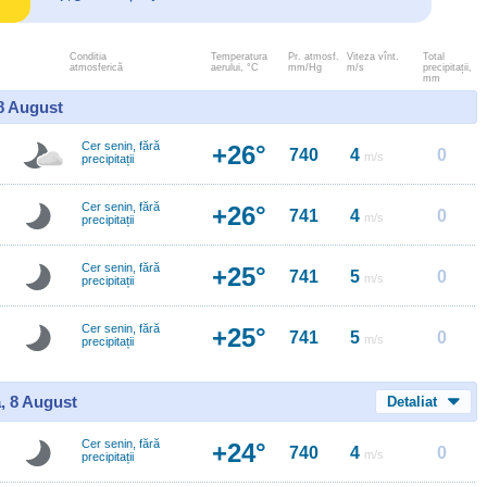
Conditia
Temperatura
Pr. atmosf.
Viteza vînt.
Total
atmosferică
aerului, °C
mm/Hg
m/s
precipitații,
mm
 8 August
Cer senin, fără
+26°
740
4
0
m/s
precipitații
Cer senin, fără
+26°
741
4
0
m/s
precipitații
Cer senin, fără
+25°
741
5
0
m/s
precipitații
Cer senin, fără
+25°
741
5
0
m/s
precipitații
, 8 August
Detaliat
Cer senin, fără
+24°
740
4
0
m/s
precipitații