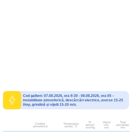
Cod galben: 07.08.2026, ora 9:30 - 08.08.2026, ora 05 –
instabilitate atmosferică, descărcări electrice, averse 15-25
l/mp, grindină și vijelii 15-20 m/s.
Pr.
Viteza
Total
Conditia
Temperatura
atmosf.
vînt.
precipitații,
atmosferică
aerului, °C
mm/Hg
m/s
mm