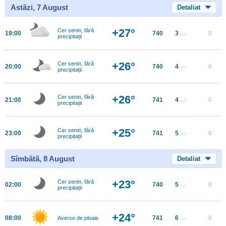
Astăzi, 7 August
Detaliat
+27°
Cer senin, fără
19:00
740
3
0
m/s
precipitații
+26°
Cer senin, fără
20:00
740
4
0
m/s
precipitații
+26°
Cer senin, fără
21:00
741
4
0
m/s
precipitații
+25°
Cer senin, fără
23:00
741
5
0
m/s
precipitații
Sîmbătă, 8 August
Detaliat
+23°
Cer senin, fără
02:00
740
5
0
m/s
precipitații
+24°
08:00
741
6
0
Averse de ploaie
m/s