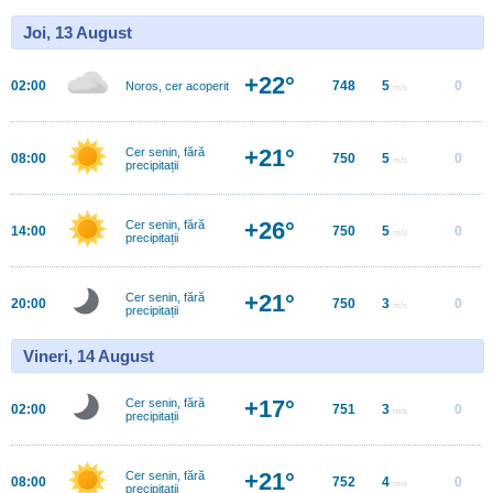
Joi, 13 August
+22°
02:00
748
5
0
Noros, cer acoperit
m/s
+21°
Cer senin, fără
08:00
750
5
0
m/s
precipitații
+26°
Cer senin, fără
14:00
750
5
0
m/s
precipitații
+21°
Cer senin, fără
20:00
750
3
0
m/s
precipitații
Vineri, 14 August
+17°
Cer senin, fără
02:00
751
3
0
m/s
precipitații
+21°
Cer senin, fără
08:00
752
4
0
m/s
precipitații