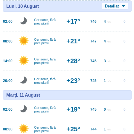
Luni, 10 August
Detaliat
+17°
Cer senin, fără
02:00
746
4
0
m/s
precipitații
+21°
Cer senin, fără
08:00
747
4
0
m/s
precipitații
+28°
Cer senin, fără
14:00
745
3
0
m/s
precipitații
+23°
Cer senin, fără
20:00
745
1
0
m/s
precipitații
Marţi, 11 August
+19°
Cer senin, fără
02:00
745
0
0
m/s
precipitații
+25°
Cer senin, fără
08:00
744
1
0
m/s
precipitații