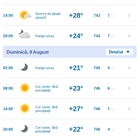
+28°
Averse de ploaie
14:00
742
7
0
m/s
uşoară
+24°
20:00
744
7
0
Parţial noros
m/s
Duminică, 9 August
Detaliat
+21°
02:00
745
5
0
Parţial noros
m/s
+23°
Cer senin, fără
08:00
746
6
0
m/s
precipitații
+27°
Cer senin, fără
14:00
746
7
0
m/s
precipitații
+22°
Cer senin, fără
20:00
746
4
0
m/s
precipitații