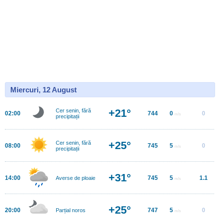
Miercuri, 12 August
+21°
Cer senin, fără
02:00
744
0
0
m/s
precipitații
+25°
Cer senin, fără
08:00
745
5
0
m/s
precipitații
+31°
14:00
745
5
1.1
Averse de ploaie
m/s
+25°
20:00
747
5
0
Parțial noros
m/s