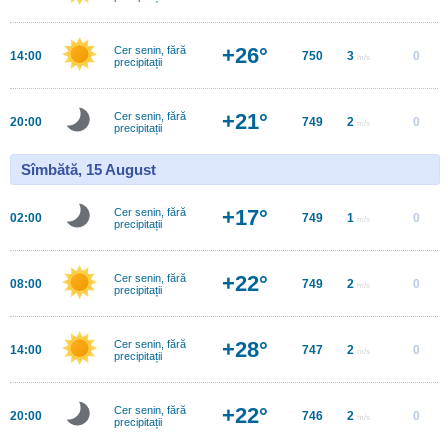
+26°
Cer senin, fără
14:00
750
3
0
m/s
precipitații
+21°
Cer senin, fără
20:00
749
2
0
m/s
precipitații
Sîmbătă, 15 August
+17°
Cer senin, fără
02:00
749
1
0
m/s
precipitații
+22°
Cer senin, fără
08:00
749
2
0
m/s
precipitații
+28°
Cer senin, fără
14:00
747
2
0
m/s
precipitații
+22°
Cer senin, fără
20:00
746
2
0
m/s
precipitații