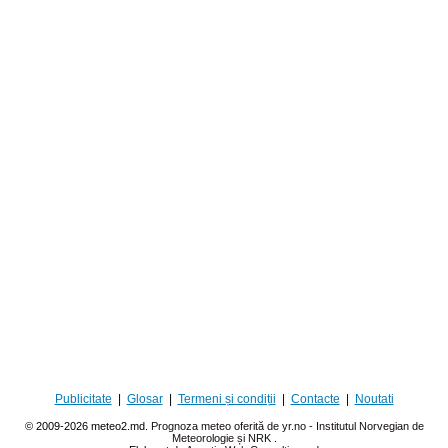
Publicitate
|
Glosar
|
Termeni și condiții
|
Contacte
|
Noutati
© 2009-2026 meteo2.md.
Prognoza meteo oferită de yr.no - Institutul Norvegian de
Meteorologie și NRK
.