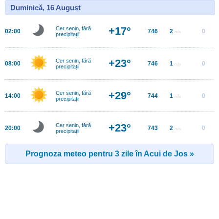
Duminică, 16 August
+17°
Cer senin, fără
02:00
746
2
0
m/s
precipitații
+23°
Cer senin, fără
08:00
746
1
0
m/s
precipitații
+29°
Cer senin, fără
14:00
744
1
0
m/s
precipitații
+23°
Cer senin, fără
20:00
743
2
0
m/s
precipitații
Prognoza meteo pentru 3 zile în Acui de Jos »