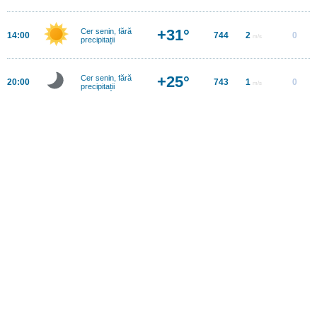
+31°
Cer senin, fără
14:00
744
2
0
m/s
precipitații
+25°
Cer senin, fără
20:00
743
1
0
m/s
precipitații