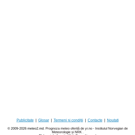
Publicitate
|
Glosar
|
Termeni și condiții
|
Contacte
|
Noutati
© 2009-2026 meteo2.md.
Prognoza meteo oferită de yr.no - Institutul Norvegian de
Meteorologie și NRK
.