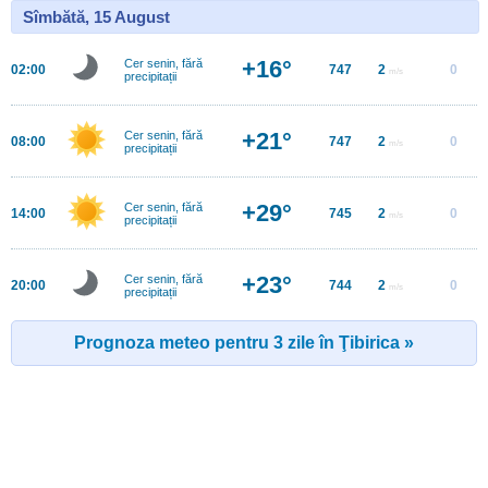
Sîmbătă, 15 August
+16°
Cer senin, fără
02:00
747
2
0
m/s
precipitații
+21°
Cer senin, fără
08:00
747
2
0
m/s
precipitații
+29°
Cer senin, fără
14:00
745
2
0
m/s
precipitații
+23°
Cer senin, fără
20:00
744
2
0
m/s
precipitații
Prognoza meteo pentru 3 zile în Ţibirica »