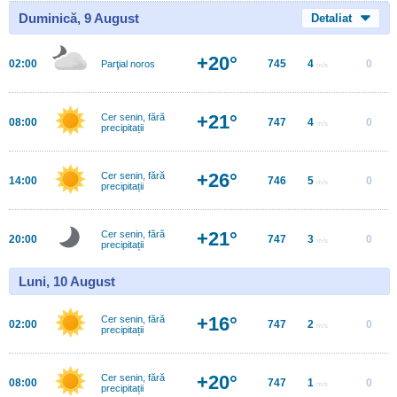
Duminică, 9 August
Detaliat
+20°
02:00
745
4
0
Parţial noros
m/s
+21°
Cer senin, fără
08:00
747
4
0
m/s
precipitații
+26°
Cer senin, fără
14:00
746
5
0
m/s
precipitații
+21°
Cer senin, fără
20:00
747
3
0
m/s
precipitații
Luni, 10 August
+16°
Cer senin, fără
02:00
747
2
0
m/s
precipitații
+20°
Cer senin, fără
08:00
747
1
0
m/s
precipitații