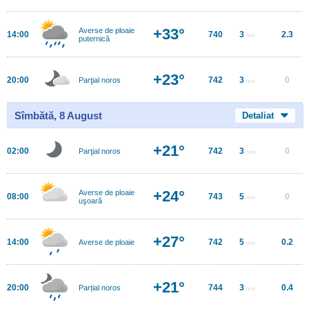
+33°
Averse de ploaie
14:00
740
3
2.3
m/s
puternică
+23°
20:00
742
3
0
Parţial noros
m/s
Sîmbătă, 8 August
Detaliat
+21°
02:00
742
3
0
Parţial noros
m/s
+24°
Averse de ploaie
08:00
743
5
0
m/s
uşoară
+27°
14:00
742
5
0.2
Averse de ploaie
m/s
+21°
20:00
744
3
0.4
Parțial noros
m/s