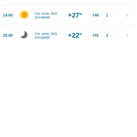
+27°
Cer senin, fără
14:00
746
1
0
m/s
precipitații
+22°
Cer senin, fără
20:00
745
2
0
m/s
precipitații