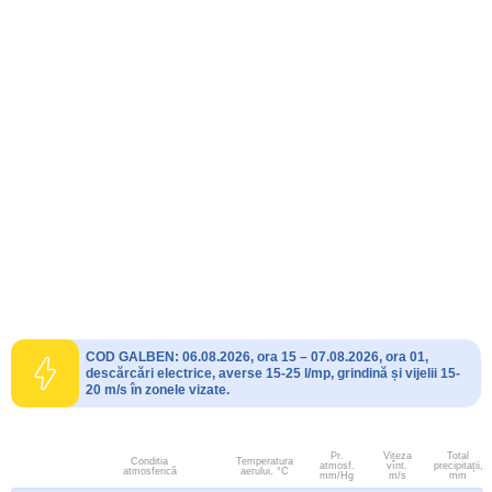
COD GALBEN: 06.08.2026, ora 15 – 07.08.2026, ora 01,
descărcări electrice, averse 15-25 l/mp, grindină și vijelii 15-
20 m/s în zonele vizate.
Pr.
Viteza
Total
Conditia
Temperatura
atmosf.
vînt.
precipitații,
atmosferică
aerului, °C
mm/Hg
m/s
mm