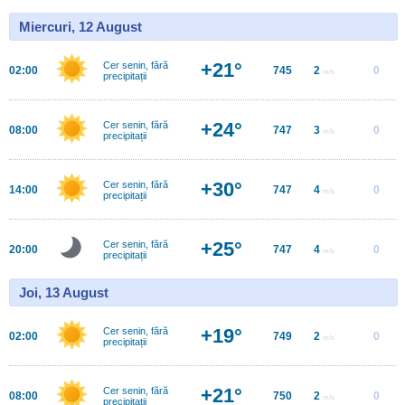
Miercuri, 12 August
+21°
Cer senin, fără
02:00
745
2
0
m/s
precipitații
+24°
Cer senin, fără
08:00
747
3
0
m/s
precipitații
+30°
Cer senin, fără
14:00
747
4
0
m/s
precipitații
+25°
Cer senin, fără
20:00
747
4
0
m/s
precipitații
Joi, 13 August
+19°
Cer senin, fără
02:00
749
2
0
m/s
precipitații
+21°
Cer senin, fără
08:00
750
2
0
m/s
precipitații