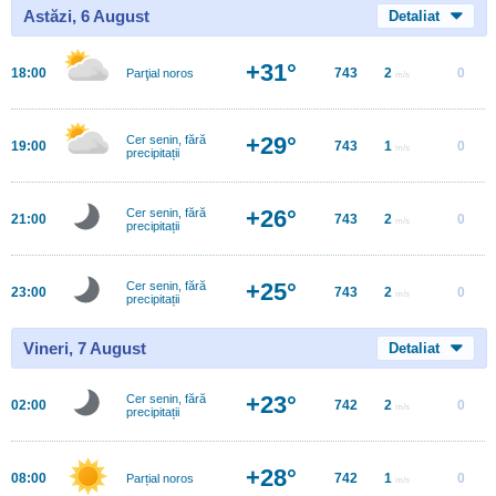
Astăzi, 6 August
Detaliat
+31°
18:00
743
2
0
Parţial noros
m/s
+29°
Cer senin, fără
19:00
743
1
0
m/s
precipitații
+26°
Cer senin, fără
21:00
743
2
0
m/s
precipitații
+25°
Cer senin, fără
23:00
743
2
0
m/s
precipitații
Vineri, 7 August
Detaliat
+23°
Cer senin, fără
02:00
742
2
0
m/s
precipitații
+28°
08:00
742
1
0
Parțial noros
m/s