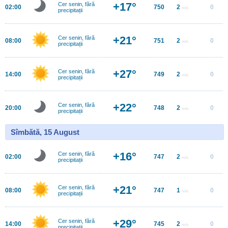
+17°
Cer senin, fără
02:00
750
2
0
m/s
precipitații
+21°
Cer senin, fără
08:00
751
2
0
m/s
precipitații
+27°
Cer senin, fără
14:00
749
2
0
m/s
precipitații
+22°
Cer senin, fără
20:00
748
2
0
m/s
precipitații
Sîmbătă, 15 August
+16°
Cer senin, fără
02:00
747
2
0
m/s
precipitații
+21°
Cer senin, fără
08:00
747
1
0
m/s
precipitații
+29°
Cer senin, fără
14:00
745
2
0
m/s
precipitații