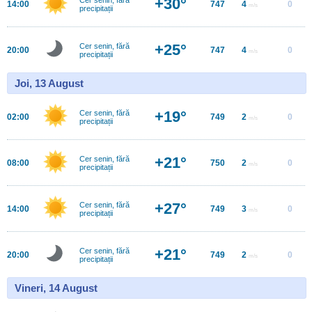
+30°
14:00
747
4
0
m/s
precipitații
+25°
Cer senin, fără
20:00
747
4
0
m/s
precipitații
Joi, 13 August
+19°
Cer senin, fără
02:00
749
2
0
m/s
precipitații
+21°
Cer senin, fără
08:00
750
2
0
m/s
precipitații
+27°
Cer senin, fără
14:00
749
3
0
m/s
precipitații
+21°
Cer senin, fără
20:00
749
2
0
m/s
precipitații
Vineri, 14 August