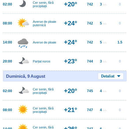
+20°
Cer senin, fără
02:00
742
3
0
m/s
precipitații
+24°
Averse de ploaie
08:00
742
5
0
m/s
puternică
+24°
14:00
742
5
1.5
Averse de ploaie
m/s
+23°
20:00
744
3
0
Parțial noros
m/s
Duminică, 9 August
Detaliat
+20°
Cer senin, fără
02:00
745
4
0
m/s
precipitații
+21°
Cer senin, fără
08:00
747
4
0
m/s
precipitații
+26°
Cer senin, fără
14:00
747
6
0