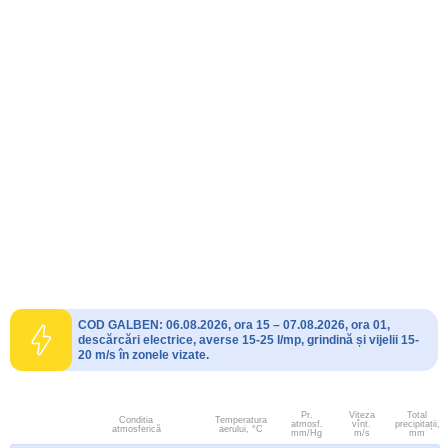
COD GALBEN: 06.08.2026, ora 15 – 07.08.2026, ora 01,
descărcări electrice, averse 15-25 l/mp, grindină și vijelii 15-
20 m/s în zonele vizate.
Pr.
Viteza
Total
Conditia
Temperatura
atmosf.
vînt.
precipitații,
atmosferică
aerului, °C
mm/Hg
m/s
mm