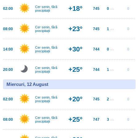
+18°
Cer senin, fără
02:00
745
0
0
m/s
precipitații
+23°
Cer senin, fără
08:00
745
1
0
m/s
precipitații
+30°
Cer senin, fără
14:00
744
0
0
m/s
precipitații
+25°
Cer senin, fără
20:00
744
1
0
m/s
precipitații
Miercuri, 12 August
+20°
Cer senin, fără
02:00
745
2
0
m/s
precipitații
+25°
Cer senin, fără
08:00
747
3
0
m/s
precipitații
Cer senin, fără