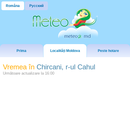
Româna
Русский
Prima
Localități Moldova
Peste hotare
Vremea în
Chircani, r-ul Cahul
Următoare actualizare la
16:00