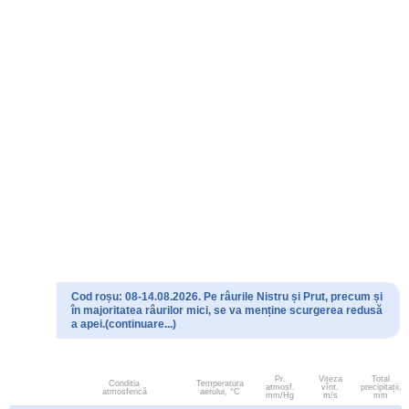
Cod roșu: 08-14.08.2026. Pe râurile Nistru și Prut, precum și
în majoritatea râurilor mici, se va menține scurgerea redusă
a apei.(continuare...)
Pr.
Viteza
Total
Conditia
Temperatura
atmosf.
vînt.
precipitații,
atmosferică
aerului, °C
mm/Hg
m/s
mm