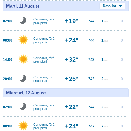
Marţi, 11 August
Detaliat
+19°
Cer senin, fără
02:00
744
1
0
m/s
precipitații
+24°
Cer senin, fără
08:00
744
1
0
m/s
precipitații
+32°
Cer senin, fără
14:00
743
1
0
m/s
precipitații
+26°
Cer senin, fără
20:00
743
2
0
m/s
precipitații
Miercuri, 12 August
+22°
Cer senin, fără
02:00
744
2
0
m/s
precipitații
+24°
Cer senin, fără
08:00
747
7
0
m/s
precipitații