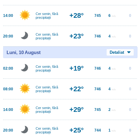
+28°
Cer senin, fără
14:00
745
6
0
m/s
precipitații
+23°
Cer senin, fără
20:00
746
4
0
m/s
precipitații
Luni, 10 August
Detaliat
+19°
Cer senin, fără
02:00
746
4
0
m/s
precipitații
+22°
Cer senin, fără
08:00
746
4
0
m/s
precipitații
+29°
Cer senin, fără
14:00
745
2
0
m/s
precipitații
+25°
Cer senin, fără
20:00
744
1
0
m/s
precipitații