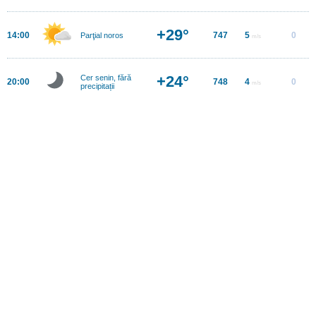
+29°
14:00
747
5
0
Parţial noros
m/s
+24°
Cer senin, fără
20:00
748
4
0
m/s
precipitații