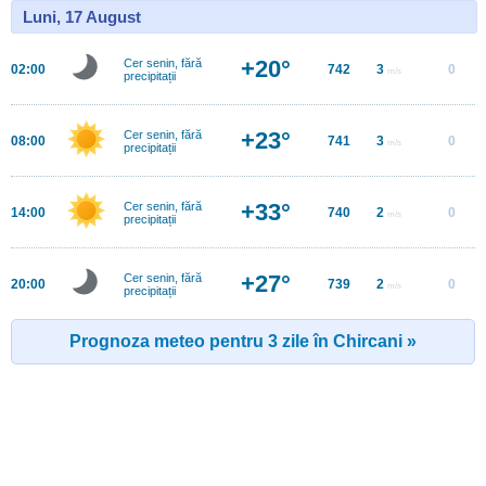
Luni, 17 August
+20°
Cer senin, fără
02:00
742
3
0
m/s
precipitații
+23°
Cer senin, fără
08:00
741
3
0
m/s
precipitații
+33°
Cer senin, fără
14:00
740
2
0
m/s
precipitații
+27°
Cer senin, fără
20:00
739
2
0
m/s
precipitații
Prognoza meteo pentru 3 zile în Chircani »