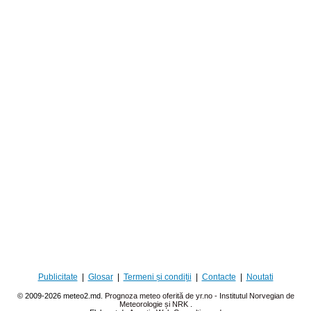
Publicitate
|
Glosar
|
Termeni și condiții
|
Contacte
|
Noutati
© 2009-2026 meteo2.md.
Prognoza meteo oferită de yr.no - Institutul Norvegian de
Meteorologie și NRK
.