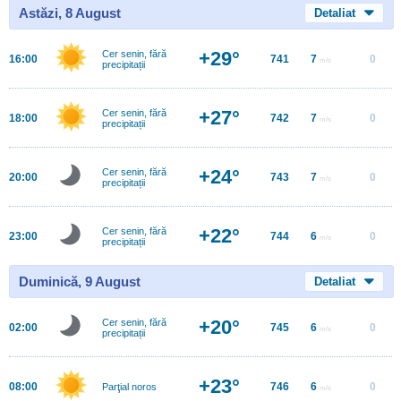
Astăzi, 8 August
Detaliat
+29°
Cer senin, fără
16:00
741
7
0
m/s
precipitații
+27°
Cer senin, fără
18:00
742
7
0
m/s
precipitații
+24°
Cer senin, fără
20:00
743
7
0
m/s
precipitații
+22°
Cer senin, fără
23:00
744
6
0
m/s
precipitații
Duminică, 9 August
Detaliat
+20°
Cer senin, fără
02:00
745
6
0
m/s
precipitații
+23°
08:00
746
6
0
Parţial noros
m/s