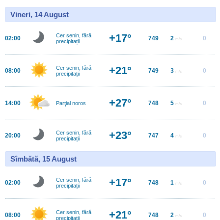
Vineri, 14 August
+17°
Cer senin, fără
02:00
749
2
0
m/s
precipitații
+21°
Cer senin, fără
08:00
749
3
0
m/s
precipitații
+27°
14:00
748
5
0
Parţial noros
m/s
+23°
Cer senin, fără
20:00
747
4
0
m/s
precipitații
Sîmbătă, 15 August
+17°
Cer senin, fără
02:00
748
1
0
m/s
precipitații
+21°
Cer senin, fără
08:00
748
2
0
m/s
precipitații