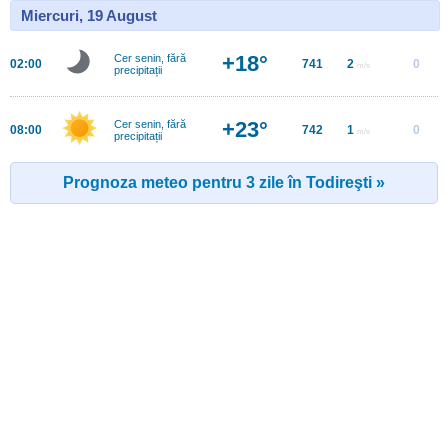
Miercuri, 19 August
+18°
Cer senin, fără
02:00
741
2
0
m/s
precipitații
+23°
Cer senin, fără
08:00
742
1
0
m/s
precipitații
Prognoza meteo pentru 3 zile în Todireşti »