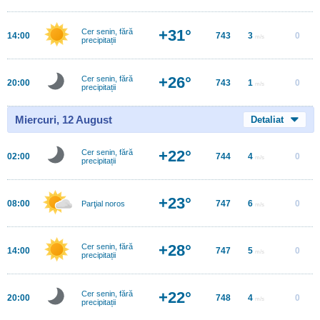
+31°
Cer senin, fără
14:00
743
3
0
m/s
precipitații
+26°
Cer senin, fără
20:00
743
1
0
m/s
precipitații
Miercuri, 12 August
Detaliat
+22°
Cer senin, fără
02:00
744
4
0
m/s
precipitații
+23°
08:00
747
6
0
Parţial noros
m/s
+28°
Cer senin, fără
14:00
747
5
0
m/s
precipitații
+22°
Cer senin, fără
20:00
748
4
0
m/s
precipitații