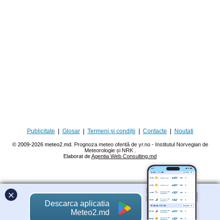
Publicitate
|
Glosar
|
Termeni și condiții
|
Contacte
|
Noutati
© 2009-2026 meteo2.md.
Prognoza meteo oferită de yr.no - Institutul Norvegian de
Meteorologie și NRK
.
Elaborat de
Agentia Web Consulting.md
×
Descarca aplicatia
Meteo2.md