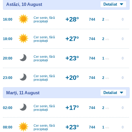
Astăzi, 10 August
Detaliat
+28°
Cer senin, fără
16:00
744
2
0
m/s
precipitații
+27°
Cer senin, fără
18:00
744
2
0
m/s
precipitații
+23°
Cer senin, fără
20:00
744
1
0
m/s
precipitații
+20°
Cer senin, fără
23:00
744
2
0
m/s
precipitații
Marţi, 11 August
Detaliat
+17°
Cer senin, fără
02:00
744
2
0
m/s
precipitații
+23°
Cer senin, fără
08:00
744
1
0
m/s
precipitații