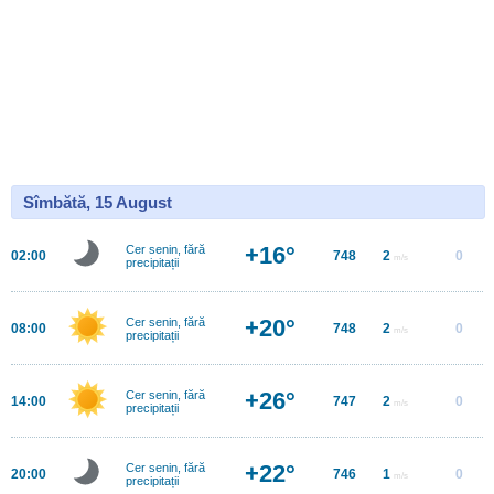
Sîmbătă, 15 August
+16°
Cer senin, fără
02:00
748
2
0
m/s
precipitații
+20°
Cer senin, fără
08:00
748
2
0
m/s
precipitații
+26°
Cer senin, fără
14:00
747
2
0
m/s
precipitații
+22°
Cer senin, fără
20:00
746
1
0
m/s
precipitații