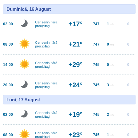
Duminică, 16 August
+17°
Cer senin, fără
02:00
747
1
0
m/s
precipitații
+21°
Cer senin, fără
08:00
747
0
0
m/s
precipitații
+29°
Cer senin, fără
14:00
745
0
0
m/s
precipitații
+24°
Cer senin, fără
20:00
745
3
0
m/s
precipitații
Luni, 17 August
+19°
Cer senin, fără
02:00
745
2
0
m/s
precipitații
+23°
Cer senin, fără
08:00
745
1
0
m/s
precipitații