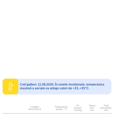
Cod galben: 11.08.2026. În zonele menționate, temperatura
maximă a aerului va atinge valori de +33..+35°C.
Pr.
Viteza
Total
Conditia
Temperatura
atmosf.
vînt.
precipitații,
atmosferică
aerului, °C
mm/Hg
m/s
mm