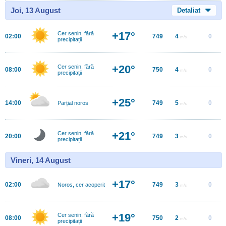
Joi, 13 August
Detaliat
+17°
Cer senin, fără
02:00
749
4
0
m/s
precipitații
+20°
Cer senin, fără
08:00
750
4
0
m/s
precipitații
+25°
14:00
749
5
0
Parțial noros
m/s
+21°
Cer senin, fără
20:00
749
3
0
m/s
precipitații
Vineri, 14 August
+17°
02:00
749
3
0
Noros, cer acoperit
m/s
+19°
Cer senin, fără
08:00
750
2
0
m/s
precipitații