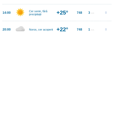
+25°
Cer senin, fără
14:00
748
3
0
m/s
precipitații
+22°
20:00
748
1
0
Noros, cer acoperit
m/s