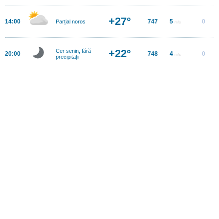
+27°
14:00
747
5
0
Parțial noros
m/s
+22°
Cer senin, fără
20:00
748
4
0
m/s
precipitații