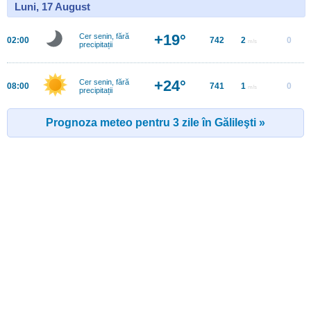
Luni, 17 August
+19°
Cer senin, fără
02:00
742
2
0
m/s
precipitații
+24°
Cer senin, fără
08:00
741
1
0
m/s
precipitații
Prognoza meteo pentru 3 zile în Gălileşti »