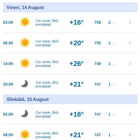
Vineri, 14 August
+16°
Cer senin, fără
02:00
750
2
0
m/s
precipitații
+20°
Cer senin, fără
08:00
750
1
0
m/s
precipitații
+26°
Cer senin, fără
14:00
748
1
0
m/s
precipitații
+21°
Cer senin, fără
20:00
747
1
0
m/s
precipitații
Sîmbătă, 15 August
+16°
Cer senin, fără
02:00
747
1
0
m/s
precipitații
+21°
Cer senin, fără
08:00
747
1
0
m/s
precipitații