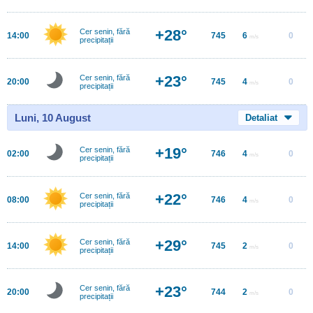
+28°
Cer senin, fără
14:00
745
6
0
m/s
precipitații
+23°
Cer senin, fără
20:00
745
4
0
m/s
precipitații
Luni, 10 August
Detaliat
+19°
Cer senin, fără
02:00
746
4
0
m/s
precipitații
+22°
Cer senin, fără
08:00
746
4
0
m/s
precipitații
+29°
Cer senin, fără
14:00
745
2
0
m/s
precipitații
+23°
Cer senin, fără
20:00
744
2
0
m/s
precipitații