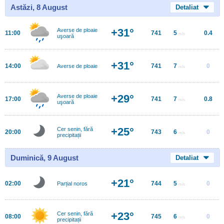
Astăzi, 8 August
Detaliat
+31°
Averse de ploaie
11:00
741
5
0.4
m/s
uşoară
+31°
14:00
741
7
0
Averse de ploaie
m/s
+29°
Averse de ploaie
17:00
741
7
0.8
m/s
uşoară
+25°
Cer senin, fără
20:00
743
6
0
m/s
precipitații
Duminică, 9 August
Detaliat
+21°
02:00
744
5
0
Parțial noros
m/s
+23°
Cer senin, fără
08:00
745
6
0
m/s
precipitații