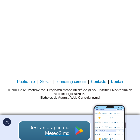
Publicitate
|
Glosar
|
Termeni și condiții
|
Contacte
|
Noutati
© 2009-2026 meteo2.md.
Prognoza meteo oferită de yr.no - Institutul Norvegian de
Meteorologie și NRK
.
Elaborat de
Agentia Web Consulting.md
×
Descarca aplicatia
Meteo2.md