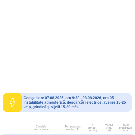
Cod galben: 07.08.2026, ora 9:30 - 08.08.2026, ora 05 –
instabilitate atmosferică, descărcări electrice, averse 15-25
l/mp, grindină și vijelii 15-20 m/s.
Pr.
Viteza
Total
Conditia
Temperatura
atmosf.
vînt.
precipitații,
atmosferică
aerului, °C
mm/Hg
m/s
mm