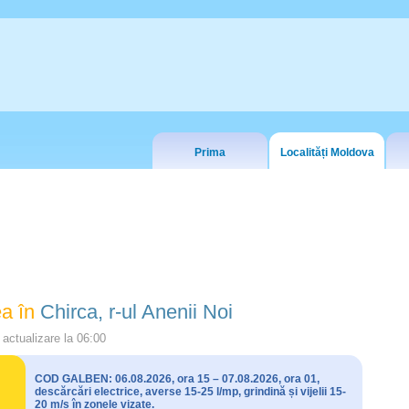
Prima
Localități Moldova
a în
Chirca, r-ul Anenii Noi
actualizare la
06:00
COD GALBEN: 06.08.2026, ora 15 – 07.08.2026, ora 01,
descărcări electrice, averse 15-25 l/mp, grindină și vijelii 15-
20 m/s în zonele vizate.