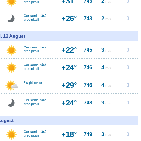
+31°
743
2
0
m/s
precipitații
Cer senin, fără
+26°
743
2
0
m/s
precipitații
i, 12 August
Cer senin, fără
+22°
745
3
0
m/s
precipitații
Cer senin, fără
+24°
746
4
0
m/s
precipitații
Parţial noros
+29°
746
4
0
m/s
Cer senin, fără
+24°
748
3
0
m/s
precipitații
 August
Cer senin, fără
+18°
749
3
0
m/s
precipitații