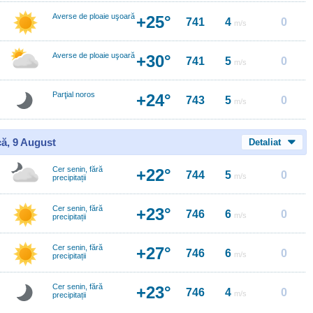
Averse de ploaie uşoară
+25°
741
4
0
m/s
Averse de ploaie uşoară
+30°
741
5
0
m/s
Parţial noros
+24°
743
5
0
m/s
ă, 9 August
Detaliat
Cer senin, fără
+22°
744
5
0
m/s
precipitații
Cer senin, fără
+23°
746
6
0
m/s
precipitații
Cer senin, fără
+27°
746
6
0
m/s
precipitații
Cer senin, fără
+23°
746
4
0
m/s
precipitații