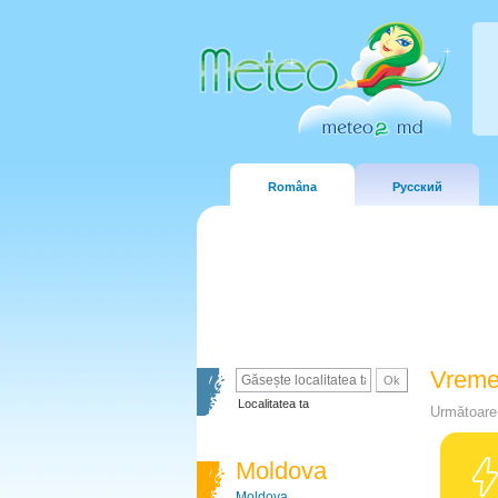
Româna
Русский
Vreme
Localitatea ta
Următoare 
Moldova
Moldova