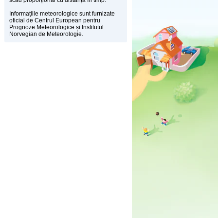
scad proporțional cu distanța în timp.
Informațiile meteorologice sunt furnizate
oficial de Centrul European pentru
Prognoze Meteorologice și Institutul
Norvegian de Meteorologie.