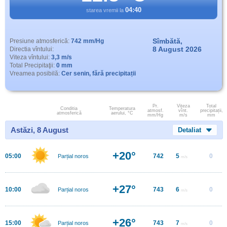
04:40
starea vremii la
Sîmbătă,
Presiune atmosferică:
742 mm/Hg
8 August 2026
Directia vîntului:
Viteza vîntului:
3,3 m/s
Total Precipitaţii:
0 mm
Vreamea posibilă:
Cer senin, fără precipitații
Pr.
Viteza
Total
Conditia
Temperatura
atmosf.
vînt.
precipitații,
atmosferică
aerului, °C
mm/Hg
m/s
mm
Astăzi, 8 August
Detaliat
+20°
05:00
742
5
0
Parțial noros
m/s
+27°
10:00
743
6
0
Parțial noros
m/s
+26°
15:00
743
7
0
Parțial noros
m/s