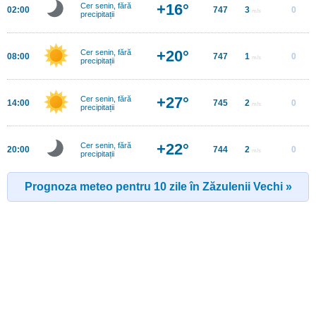
+16°
Cer senin, fără
02:00
747
3
0
m/s
precipitații
+20°
Cer senin, fără
08:00
747
1
0
m/s
precipitații
+27°
Cer senin, fără
14:00
745
2
0
m/s
precipitații
+22°
Cer senin, fără
20:00
744
2
0
m/s
precipitații
Prognoza meteo pentru 10 zile în Zăzulenii Vechi »