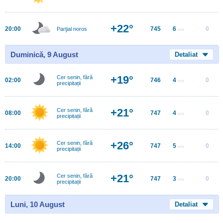
+22°
20:00
745
6
0
Parţial noros
m/s
Duminică, 9 August
Detaliat
+19°
Cer senin, fără
02:00
746
4
0
m/s
precipitații
+21°
Cer senin, fără
08:00
747
4
0
m/s
precipitații
+26°
Cer senin, fără
14:00
747
5
0
m/s
precipitații
+21°
Cer senin, fără
20:00
747
3
0
m/s
precipitații
Luni, 10 August
Detaliat