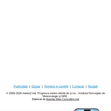
Publicitate
|
Glosar
|
Termeni și condiții
|
Contacte
|
Noutati
© 2009-2026 meteo2.md.
Prognoza meteo oferită de yr.no - Institutul Norvegian de
Meteorologie și NRK
.
Elaborat de
Agentia Web Consulting.md