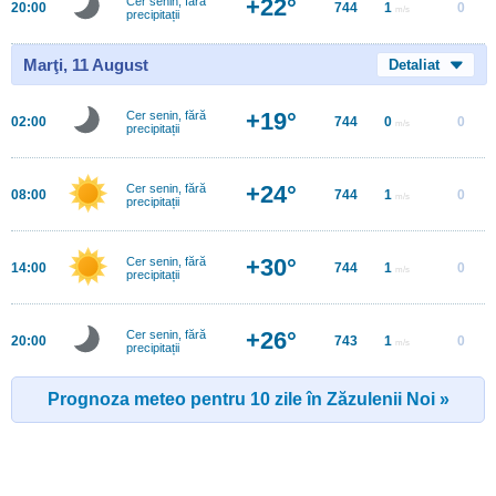
+22°
Cer senin, fără
20:00
744
1
0
m/s
precipitații
Marţi, 11 August
Detaliat
+19°
Cer senin, fără
02:00
744
0
0
m/s
precipitații
+24°
Cer senin, fără
08:00
744
1
0
m/s
precipitații
+30°
Cer senin, fără
14:00
744
1
0
m/s
precipitații
+26°
Cer senin, fără
20:00
743
1
0
m/s
precipitații
Prognoza meteo pentru 10 zile în Zăzulenii Noi »