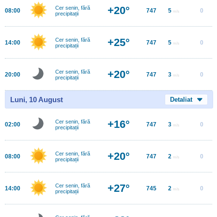
+20°
Cer senin, fără
08:00
747
5
0
m/s
precipitații
+25°
Cer senin, fără
14:00
747
5
0
m/s
precipitații
+20°
Cer senin, fără
20:00
747
3
0
m/s
precipitații
Luni, 10 August
Detaliat
+16°
Cer senin, fără
02:00
747
3
0
m/s
precipitații
+20°
Cer senin, fără
08:00
747
2
0
m/s
precipitații
+27°
Cer senin, fără
14:00
745
2
0
m/s
precipitații