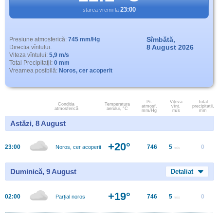
23:00
starea vremii la
Sîmbătă,
Presiune atmosferică:
745 mm/Hg
8 August 2026
Directia vîntului:
Viteza vîntului:
5,9 m/s
Total Precipitaţii:
0 mm
Vreamea posibilă:
Noros, cer acoperit
Pr.
Viteza
Total
Conditia
Temperatura
atmosf.
vînt.
precipitații,
atmosferică
aerului, °C
mm/Hg
m/s
mm
Astăzi, 8 August
+20°
23:00
746
5
0
Noros, cer acoperit
m/s
Duminică, 9 August
Detaliat
+19°
02:00
746
5
0
Parțial noros
m/s