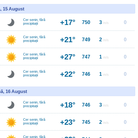
, 15 August
Cer senin, fără
+17°
750
3
0
m/s
precipitații
Cer senin, fără
+21°
749
2
0
m/s
precipitații
Cer senin, fără
+27°
747
1
0
m/s
precipitații
Cer senin, fără
+22°
746
1
0
m/s
precipitații
ă, 16 August
Cer senin, fără
+18°
746
3
0
m/s
precipitații
Cer senin, fără
+23°
745
2
0
m/s
precipitații
Cer senin, fără