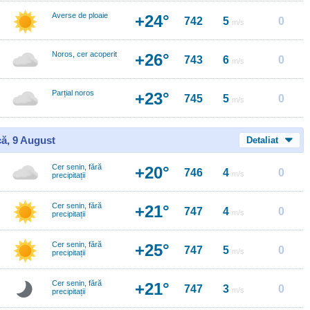
Averse de ploaie
+24°
742
5
0
m/s
Noros, cer acoperit
+26°
743
6
0
m/s
Parțial noros
+23°
745
5
0
m/s
ă, 9 August
Detaliat
Cer senin, fără
+20°
746
4
0
m/s
precipitații
Cer senin, fără
+21°
747
4
0
m/s
precipitații
Cer senin, fără
+25°
747
5
0
m/s
precipitații
Cer senin, fără
+21°
747
3
0
m/s
precipitații