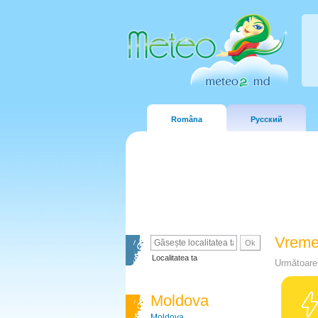
Româna
Русский
Vreme
Localitatea ta
Următoare 
Moldova
Moldova