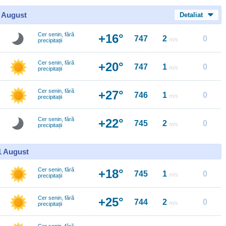
0 August
Detaliat
Cer senin, fără
+16°
747
2
0
m/s
precipitații
Cer senin, fără
+20°
747
1
0
m/s
precipitații
Cer senin, fără
+27°
746
1
0
m/s
precipitații
Cer senin, fără
+22°
745
2
0
m/s
precipitații
11 August
Cer senin, fără
+18°
745
1
0
m/s
precipitații
Cer senin, fără
+25°
744
2
0
m/s
precipitații