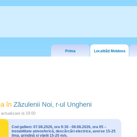
Prima
Localități Moldova
a în
Zăzulenii Noi, r-ul Ungheni
actualizare la
19:00
Cod galben: 07.08.2026, ora 9:30 - 08.08.2026, ora 05 –
instabilitate atmosferică, descărcări electrice, averse 15-25
l/mp, grindină și vijelii 15-20 m/s.