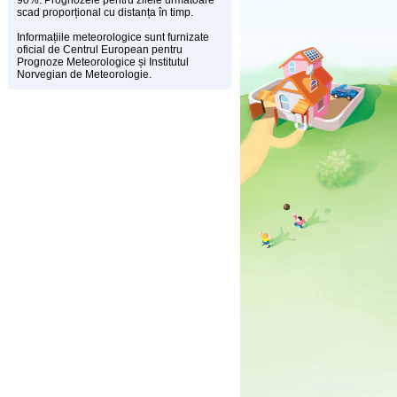
90%. Prognozele pentru zilele următoare
scad proporțional cu distanța în timp.
Informațiile meteorologice sunt furnizate
oficial de Centrul European pentru
Prognoze Meteorologice și Institutul
Norvegian de Meteorologie.