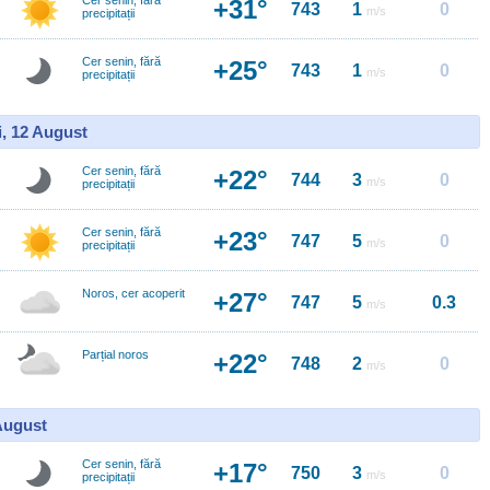
Cer senin, fără
+31°
743
1
0
m/s
precipitații
Cer senin, fără
+25°
743
1
0
m/s
precipitații
i, 12 August
Cer senin, fără
+22°
744
3
0
m/s
precipitații
Cer senin, fără
+23°
747
5
0
m/s
precipitații
Noros, cer acoperit
+27°
747
5
0.3
m/s
Parțial noros
+22°
748
2
0
m/s
 August
Cer senin, fără
+17°
750
3
0
m/s
precipitații