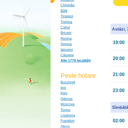
Chişinău
Bălţi
Tiraspol
Tighina
Cahul
Astăzi,
Briceni
Rezina
19:00
Soroca
Ialoveni
Căuşeni
20:00
Alte 1776 localități
Peste hotare
21:00
Bucureşti
Iaşi
23:00
Kiev
Odessa
Moscova
Sîmbătă
Torino
Lisabona
02:00
Frankfurt
Atena