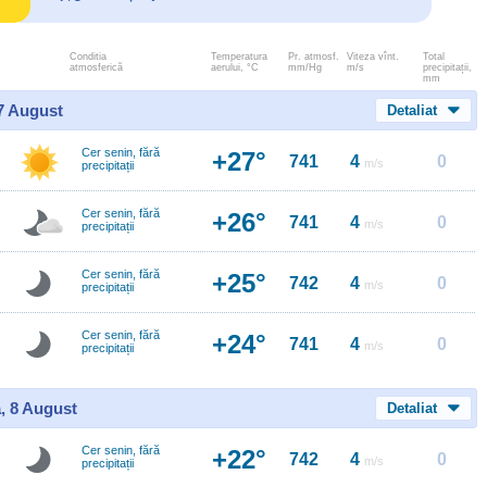
Conditia
Temperatura
Pr. atmosf.
Viteza vînt.
Total
atmosferică
aerului, °C
mm/Hg
m/s
precipitații,
mm
 7 August
Detaliat
Cer senin, fără
+27°
741
4
0
m/s
precipitații
Cer senin, fără
+26°
741
4
0
m/s
precipitații
Cer senin, fără
+25°
742
4
0
m/s
precipitații
Cer senin, fără
+24°
741
4
0
m/s
precipitații
, 8 August
Detaliat
Cer senin, fără
+22°
742
4
0
m/s
precipitații