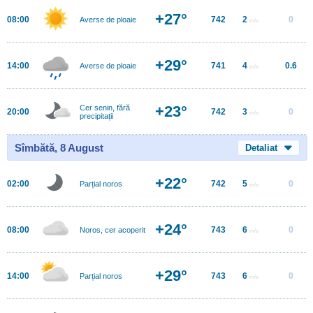
+27°
08:00
742
2
0
Averse de ploaie
m/s
+29°
14:00
741
4
0.6
Averse de ploaie
m/s
+23°
Cer senin, fără
20:00
742
3
0
m/s
precipitații
Sîmbătă, 8 August
Detaliat
+22°
02:00
742
5
0
Parțial noros
m/s
+24°
08:00
743
6
0
Noros, cer acoperit
m/s
+29°
14:00
743
6
0
Parțial noros
m/s