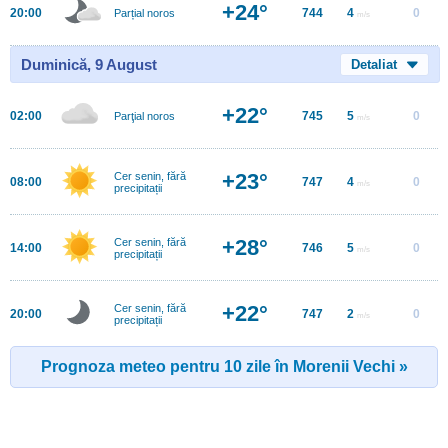
+24°
20:00
744
4
0
Parțial noros
m/s
Duminică, 9 August
Detaliat
+22°
02:00
745
5
0
Parţial noros
m/s
+23°
Cer senin, fără
08:00
747
4
0
m/s
precipitații
+28°
Cer senin, fără
14:00
746
5
0
m/s
precipitații
+22°
Cer senin, fără
20:00
747
2
0
m/s
precipitații
Prognoza meteo pentru 10 zile în Morenii Vechi »