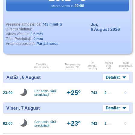
22:00
starea vremii la
Joi,
Presiune atmosferică:
743 mm/Hg
6 August 2026
Directia vîntului:
Viteza vîntului:
3,6 m/s
Total Precipitaţii:
0 mm
Vreamea posibilă:
Parţial noros
Pr.
Viteza
Total
Conditia
Temperatura
atmosf.
vînt.
precipitații,
atmosferică
aerului, °C
mm/Hg
m/s
mm
Astăzi, 6 August
Detaliat
+25°
Cer senin, fără
23:00
743
2
0
m/s
precipitații
Vineri, 7 August
Detaliat
+23°
Cer senin, fără
02:00
742
2
0
m/s
precipitații