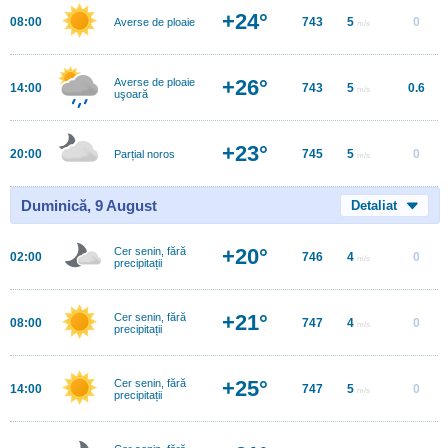
+24°
08:00
743
5
0
Averse de ploaie
m/s
+26°
Averse de ploaie
14:00
743
5
0.6
m/s
uşoară
+23°
20:00
745
5
0
Parțial noros
m/s
Duminică, 9 August
Detaliat
+20°
Cer senin, fără
02:00
746
4
0
m/s
precipitații
+21°
Cer senin, fără
08:00
747
4
0
m/s
precipitații
+25°
Cer senin, fără
14:00
747
5
0
m/s
precipitații