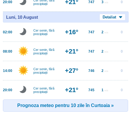
+21°
Cer senin, fără
20:00
747
3
0
m/s
precipitații
Luni, 10 August
Detaliat
+16°
Cer senin, fără
02:00
747
2
0
m/s
precipitații
+21°
Cer senin, fără
08:00
747
2
0
m/s
precipitații
+27°
Cer senin, fără
14:00
746
2
0
m/s
precipitații
+21°
Cer senin, fără
20:00
745
1
0
m/s
precipitații
Prognoza meteo pentru 10 zile în Curtoaia »