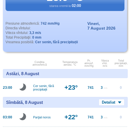
02:00
starea vremii la
Vineri,
Presiune atmosferică:
742 mm/Hg
7 August 2026
Directia vîntului:
Viteza vîntului:
3,3 m/s
Total Precipitaţii:
0 mm
Vreamea posibilă:
Cer senin, fără precipitații
Pr.
Viteza
Total
Conditia
Temperatura
atmosf.
vînt.
precipitații,
atmosferică
aerului, °C
mm/Hg
m/s
mm
Astăzi, 8 August
+23°
Cer senin, fără
23:00
741
3
0
m/s
precipitații
Sîmbătă, 8 August
Detaliat
+22°
03:00
741
3
0
Parţial noros
m/s