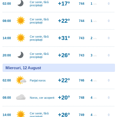
+17°
Cer senin, fără
02:00
744
1
0
m/s
precipitații
+22°
Cer senin, fără
08:00
744
1
0
m/s
precipitații
+31°
Cer senin, fără
14:00
743
2
0
m/s
precipitații
+26°
Cer senin, fără
20:00
743
3
0
m/s
precipitații
Miercuri, 12 August
+22°
02:00
746
4
0
Parţial noros
m/s
+20°
08:00
748
4
0
Noros, cer acoperit
m/s
+26°
Cer senin, fără
14:00
749
4
0
m/s
precipitații