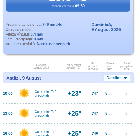
09:30
starea vremii la
Duminică,
Presiune atmosferică:
746 mm/Hg
9 August 2026
Directia vîntului:
Viteza vîntului:
5,4 m/s
Total Precipitaţii:
0 mm
Vreamea posibilă:
Noros, cer acoperit
Pr.
Viteza
Total
Conditia
Temperatura
atmosf.
vînt.
precipitații,
atmosferică
aerului, °C
mm/Hg
m/s
mm
Astăzi, 9 August
Detaliat
+23°
Cer senin, fără
10:00
747
5
0
m/s
precipitații
+25°
Cer senin, fără
13:00
747
5
0
m/s
precipitații
+25°
Cer senin, fără
16:00
746
5
0
m/s
precipitații