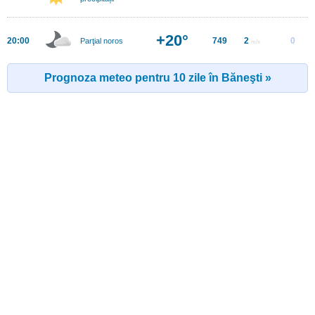
+20°
20:00
749
2
0
Parţial noros
m/s
Prognoza meteo pentru 10 zile în Băneşti »