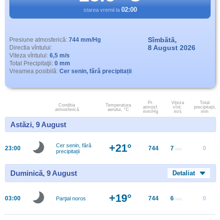
02:00
starea vremii la
Sîmbătă,
Presiune atmosferică:
744 mm/Hg
8 August 2026
Directia vîntului:
Viteza vîntului:
6,5 m/s
Total Precipitaţii:
0 mm
Vreamea posibilă:
Cer senin, fără precipitații
Pr.
Viteza
Total
Conditia
Temperatura
atmosf.
vînt.
precipitații,
atmosferică
aerului, °C
mm/Hg
m/s
mm
Astăzi, 9 August
+21°
Cer senin, fără
23:00
744
7
0
m/s
precipitații
Duminică, 9 August
Detaliat
+19°
03:00
744
6
0
Parţial noros
m/s