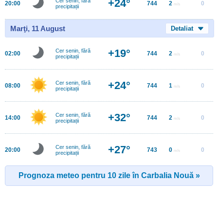
+24°
Cer senin, fără
20:00
744
2
0
m/s
precipitații
Marţi, 11 August
Detaliat
+19°
Cer senin, fără
02:00
744
2
0
m/s
precipitații
+24°
Cer senin, fără
08:00
744
1
0
m/s
precipitații
+32°
Cer senin, fără
14:00
744
2
0
m/s
precipitații
+27°
Cer senin, fără
20:00
743
0
0
m/s
precipitații
Prognoza meteo pentru 10 zile în Carbalia Nouă »