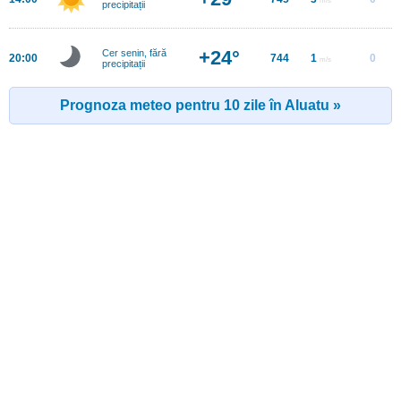
precipitații
+24°
Cer senin, fără
20:00
744
1
0
m/s
precipitații
Prognoza meteo pentru 10 zile în Aluatu »