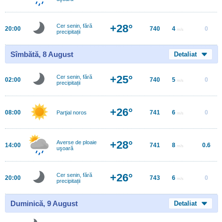
+28°
Cer senin, fără
20:00
740
4
0
m/s
precipitații
Sîmbătă, 8 August
Detaliat
+25°
Cer senin, fără
02:00
740
5
0
m/s
precipitații
+26°
08:00
741
6
0
Parţial noros
m/s
+28°
Averse de ploaie
14:00
741
8
0.6
m/s
uşoară
+26°
Cer senin, fără
20:00
743
6
0
m/s
precipitații
Duminică, 9 August
Detaliat