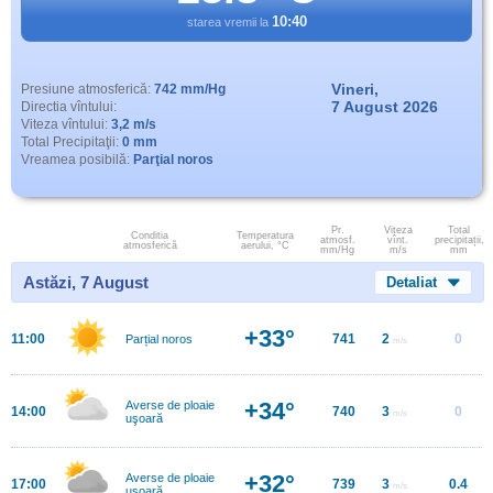
10:40
starea vremii la
Vineri,
Presiune atmosferică:
742 mm/Hg
7 August 2026
Directia vîntului:
Viteza vîntului:
3,2 m/s
Total Precipitaţii:
0 mm
Vreamea posibilă:
Parţial noros
Pr.
Viteza
Total
Conditia
Temperatura
atmosf.
vînt.
precipitații,
atmosferică
aerului, °C
mm/Hg
m/s
mm
Astăzi, 7 August
Detaliat
+33°
11:00
741
2
0
Parțial noros
m/s
+34°
Averse de ploaie
14:00
740
3
0
m/s
uşoară
+32°
Averse de ploaie
17:00
739
3
0.4
m/s
uşoară