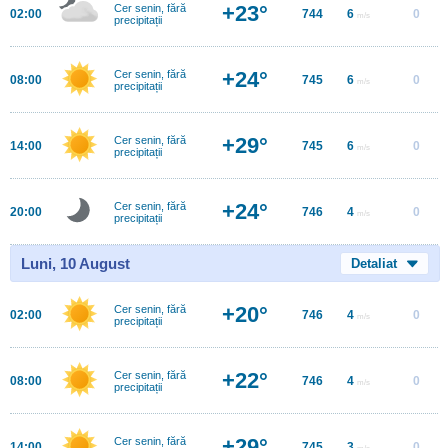
+23°
Cer senin, fără
02:00
744
6
0
m/s
precipitații
+24°
Cer senin, fără
08:00
745
6
0
m/s
precipitații
+29°
Cer senin, fără
14:00
745
6
0
m/s
precipitații
+24°
Cer senin, fără
20:00
746
4
0
m/s
precipitații
Luni, 10 August
Detaliat
+20°
Cer senin, fără
02:00
746
4
0
m/s
precipitații
+22°
Cer senin, fără
08:00
746
4
0
m/s
precipitații
+29°
Cer senin, fără
14:00
745
3
0
m/s