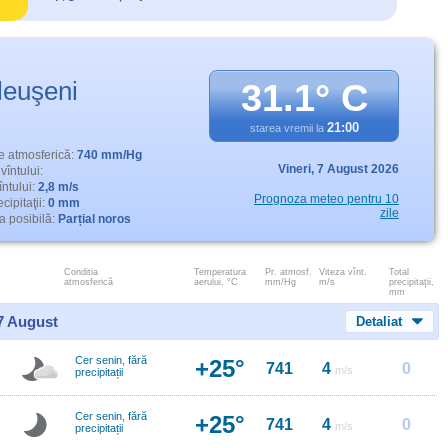
leuşeni
31.1° C
21:00
starea vremii la
e atmosferică:
740 mm/Hg
Vineri,
7 August 2026
vîntului:
întului:
2,8 m/s
Prognoza meteo pentru 10
cipitaţii:
0 mm
zile
 posibilă:
Parțial noros
Conditia
Temperatura
Pr. atmosf.
Viteza vînt.
Total
atmosferică
aerului, °C
mm/Hg
m/s
precipitații,
mm
 7 August
Detaliat
Cer senin, fără
+25°
741
4
0
m/s
precipitații
Cer senin, fără
+25°
741
4
0
m/s
precipitații