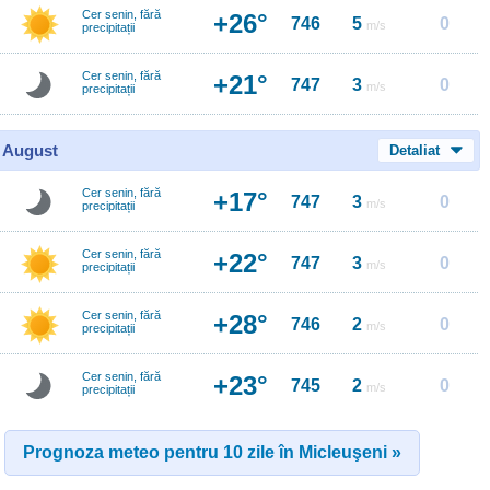
Cer senin, fără
+26°
746
5
0
m/s
precipitații
Cer senin, fără
+21°
747
3
0
m/s
precipitații
0 August
Detaliat
Cer senin, fără
+17°
747
3
0
m/s
precipitații
Cer senin, fără
+22°
747
3
0
m/s
precipitații
Cer senin, fără
+28°
746
2
0
m/s
precipitații
Cer senin, fără
+23°
745
2
0
m/s
precipitații
Prognoza meteo pentru 10 zile în Micleuşeni »