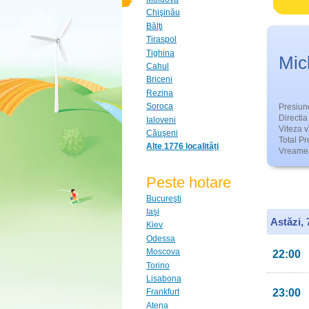
Chişinău
Bălţi
Tiraspol
Tighina
Mic
Cahul
Briceni
Rezina
Soroca
Presiun
Directia 
Ialoveni
Viteza v
Căuşeni
Total Pre
Alte 1776 localități
Vreamea
Peste hotare
Bucureşti
Iaşi
Astăzi,
Kiev
Odessa
Moscova
22:00
Torino
Lisabona
23:00
Frankfurt
Atena