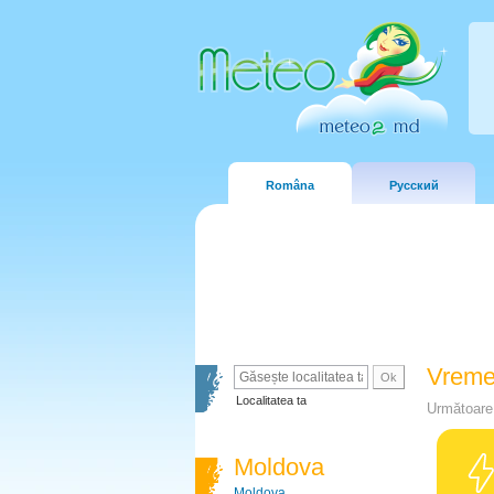
Româna
Русский
Vreme
Localitatea ta
Următoare 
Moldova
Moldova