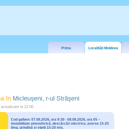
Prima
Localități Moldova
a în
Micleuşeni, r-ul Străşeni
actualizare la
22:00
Cod galben: 07.08.2026, ora 9:30 - 08.08.2026, ora 05 –
instabilitate atmosferică, descărcări electrice, averse 15-25
l/mp, grindină și vijelii 15-20 m/s.