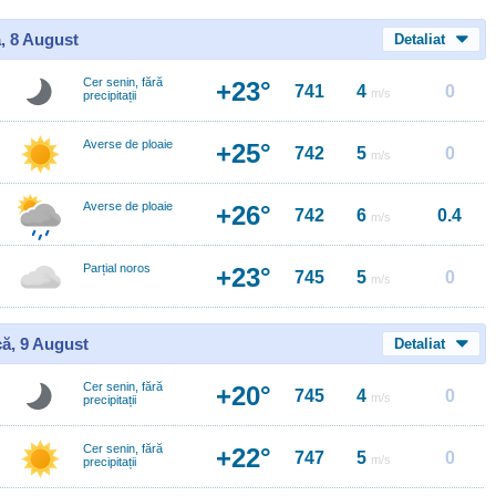
, 8 August
Detaliat
Cer senin, fără
+23°
741
4
0
m/s
precipitații
Averse de ploaie
+25°
742
5
0
m/s
Averse de ploaie
+26°
742
6
0.4
m/s
Parțial noros
+23°
745
5
0
m/s
ă, 9 August
Detaliat
Cer senin, fără
+20°
745
4
0
m/s
precipitații
Cer senin, fără
+22°
747
5
0
m/s
precipitații