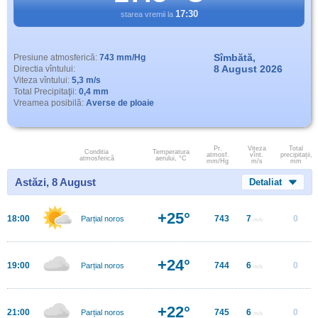
17:30
starea vremii la
Sîmbătă,
Presiune atmosferică:
743 mm/Hg
8 August 2026
Directia vîntului:
Viteza vîntului:
5,3 m/s
Total Precipitaţii:
0,4 mm
Vreamea posibilă:
Averse de ploaie
Pr.
Viteza
Total
Conditia
Temperatura
atmosf.
vînt.
precipitații,
atmosferică
aerului, °C
mm/Hg
m/s
mm
Astăzi, 8 August
Detaliat
+25°
18:00
743
7
0
Parțial noros
m/s
+24°
19:00
744
6
0
Parțial noros
m/s
+22°
21:00
745
6
0
Parțial noros
m/s