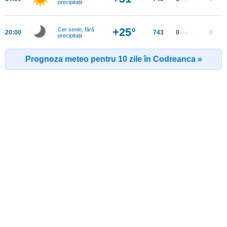
precipitații
+25°
Cer senin, fără
20:00
743
0
0
m/s
precipitații
Prognoza meteo pentru 10 zile în Codreanca »