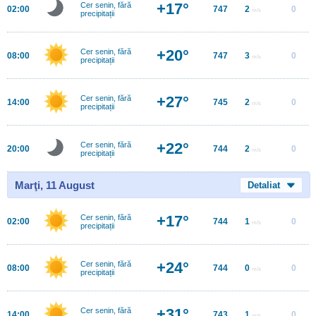
+17°
Cer senin, fără
02:00
747
2
0
m/s
precipitații
+20°
Cer senin, fără
08:00
747
3
0
m/s
precipitații
+27°
Cer senin, fără
14:00
745
2
0
m/s
precipitații
+22°
Cer senin, fără
20:00
744
2
0
m/s
precipitații
Marţi, 11 August
Detaliat
+17°
Cer senin, fără
02:00
744
1
0
m/s
precipitații
+24°
Cer senin, fără
08:00
744
0
0
m/s
precipitații
+31°
Cer senin, fără
14:00
743
1
0
m/s