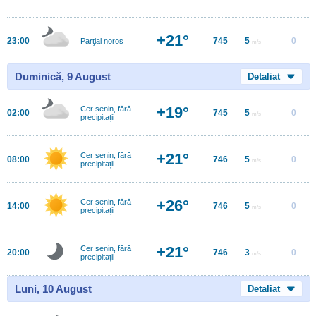
+21°
23:00
745
5
0
Parţial noros
m/s
Duminică, 9 August
Detaliat
+19°
Cer senin, fără
02:00
745
5
0
m/s
precipitații
+21°
Cer senin, fără
08:00
746
5
0
m/s
precipitații
+26°
Cer senin, fără
14:00
746
5
0
m/s
precipitații
+21°
Cer senin, fără
20:00
746
3
0
m/s
precipitații
Luni, 10 August
Detaliat