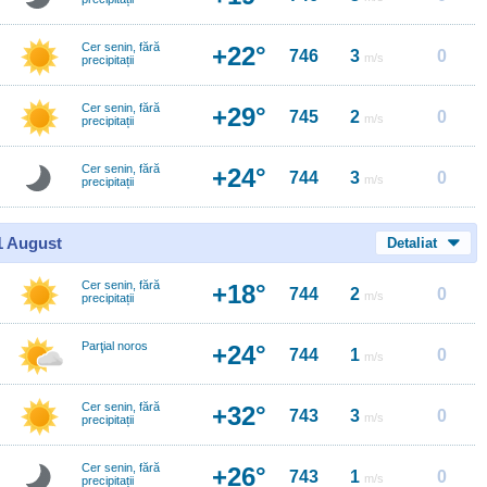
Cer senin, fără
+22°
746
3
0
m/s
precipitații
Cer senin, fără
+29°
745
2
0
m/s
precipitații
Cer senin, fără
+24°
744
3
0
m/s
precipitații
11 August
Detaliat
Cer senin, fără
+18°
744
2
0
m/s
precipitații
Parţial noros
+24°
744
1
0
m/s
Cer senin, fără
+32°
743
3
0
m/s
precipitații
Cer senin, fără
+26°
743
1
0
m/s
precipitații