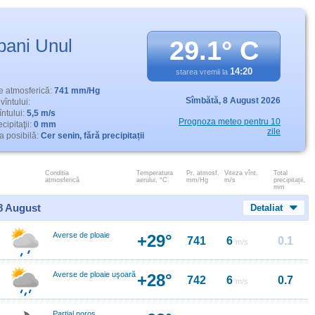
bani Unul
29.1° C
14:20
starea vremii la
e atmosferică:
741 mm/Hg
Sîmbătă,
8 August 2026
vîntului:
întului:
5,5 m/s
Prognoza meteo pentru 10
cipitaţii:
0 mm
zile
 posibilă:
Cer senin, fără precipitații
Conditia
Temperatura
Pr. atmosf.
Viteza vînt.
Total
atmosferică
aerului, °C
mm/Hg
m/s
precipitații,
mm
 8 August
Detaliat
Averse de ploaie
+29°
741
6
0.1
m/s
Averse de ploaie uşoară
+28°
742
6
0.7
m/s
Parțial noros