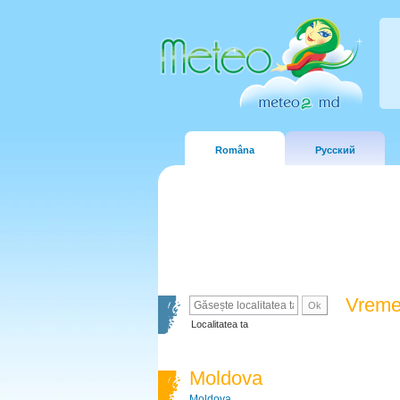
Româna
Русский
Vreme
Localitatea ta
Moldova
Moldova