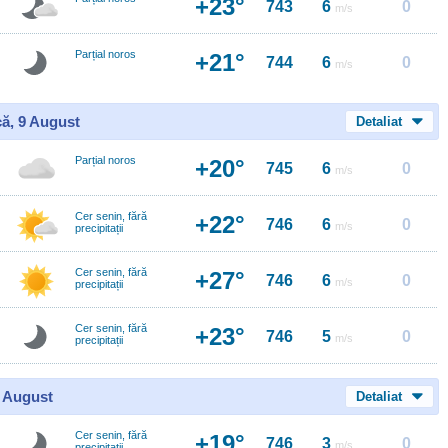
+23°
743
6
0
m/s
Parțial noros
+21°
744
6
0
m/s
ă, 9 August
Detaliat
Parțial noros
+20°
745
6
0
m/s
Cer senin, fără
+22°
746
6
0
m/s
precipitații
Cer senin, fără
+27°
746
6
0
m/s
precipitații
Cer senin, fără
+23°
746
5
0
m/s
precipitații
0 August
Detaliat
Cer senin, fără
+19°
746
3
0
m/s
precipitații