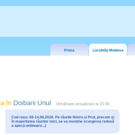
Prima
Localități Moldova
a în
Doibani Unul
Următoare actualizare la
15:00
Cod roșu: 08-14.08.2026. Pe râurile Nistru și Prut, precum și
în majoritatea râurilor mici, se va menține scurgerea redusă
a apei.(continuare...)