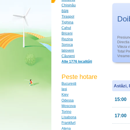
Chişinău
Bălţi
Doi
Tiraspol
Tighina
Cahul
Briceni
Presiun
Rezina
Directia 
Soroca
Viteza v
Ialoveni
Total Pre
Căuşeni
Vreamea
Alte 1776 localități
Peste hotare
Bucureşti
Astăzi,
Iaşi
Kiev
15:00
Odessa
Moscova
Torino
17:00
Lisabona
Frankfurt
Atena