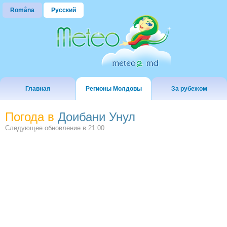
Româna
Русский
Главная
Регионы Молдовы
За рубежом
Погода в
Доибани Унул
Следующее обновление в
21:00