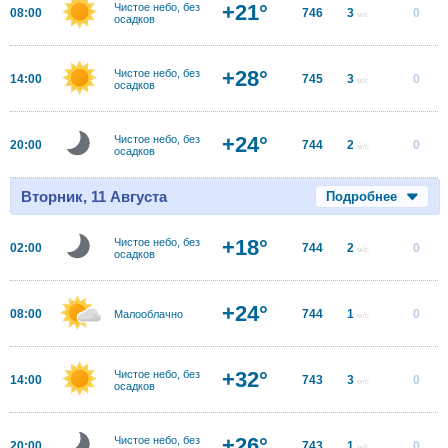
+21°
Чистое небо, без
08:00
746
3
0
м/с
осадков
+28°
Чистое небо, без
14:00
745
3
0
м/с
осадков
+24°
Чистое небо, без
20:00
744
2
0
м/с
осадков
Вторник, 11 Августа
Подробнее
+18°
Чистое небо, без
02:00
744
2
0
м/с
осадков
+24°
08:00
744
1
0
Малооблачно
м/с
+32°
Чистое небо, без
14:00
743
3
0
м/с
осадков
+26°
Чистое небо, без
20:00
743
1
0
м/с