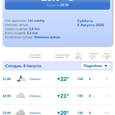
20:50
Погода на
Суббота,
Атм. давление:
742 mm/Hg
8 Августа 2026
Направл. ветра:
Скорость ветра:
5,9 m/s
Всего осадков:
0,3 mm
Возможная погода:
Ливневые дожди
Атм.
Скорость
Всего
Состояние
Температура
давл.
ветра.
осадков,
атмосферы
воздуха, °C
мм/Hg
м/с
мм
Сегодня, 8 Августа
Подробнее
+22°
21:00
744
6
0
Облачно
м/с
+21°
22:00
745
6
0
Облачно
м/с
+20°
23:00
745
6
0.1
Облачно
м/с