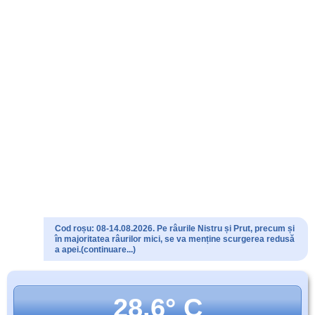
Cod roșu: 08-14.08.2026. Pe râurile Nistru și Prut, precum și
în majoritatea râurilor mici, se va menține scurgerea redusă
a apei.(continuare...)
28.6° C