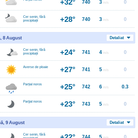
+32°
740
3
0
m/s
Cer senin, fără
+28°
740
3
0
m/s
precipitații
, 8 August
Detaliat
Cer senin, fără
+24°
741
4
0
m/s
precipitații
Averse de ploaie
+27°
741
5
0
m/s
Parțial noros
+25°
742
6
0.3
m/s
Parţial noros
+23°
743
5
0
m/s
ă, 9 August
Detaliat
Cer senin, fără
+22°
744
5
0
m/s