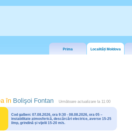
Prima
Localități Moldova
a în
Bolişoi Fontan
Următoare actualizare la
11:00
Cod galben: 07.08.2026, ora 9:30 - 08.08.2026, ora 05 –
instabilitate atmosferică, descărcări electrice, averse 15-25
l/mp, grindină și vijelii 15-20 m/s.