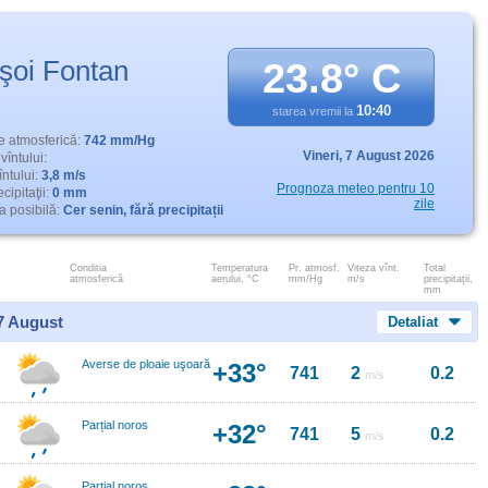
işoi Fontan
23.8° C
10:40
starea vremii la
e atmosferică:
742 mm/Hg
Vineri,
7 August 2026
vîntului:
întului:
3,8 m/s
Prognoza meteo pentru 10
cipitaţii:
0 mm
zile
 posibilă:
Cer senin, fără precipitații
Conditia
Temperatura
Pr. atmosf.
Viteza vînt.
Total
atmosferică
aerului, °C
mm/Hg
m/s
precipitații,
mm
 7 August
Detaliat
Averse de ploaie uşoară
+33°
741
2
0.2
m/s
Parțial noros
+32°
741
5
0.2
m/s
Parțial noros