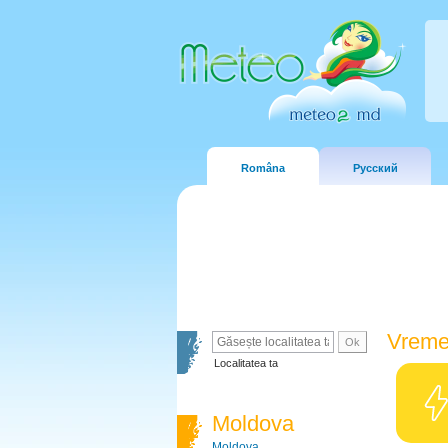
Româna
Русский
Vreme
Localitatea ta
Moldova
Moldova