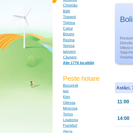
Chişinău
Bălţi
Bol
Tiraspol
Tighina
Cahul
Briceni
Presiun
Rezina
Directia 
Soroca
Viteza v
Ialoveni
Total Pre
Căuşeni
Vreamea
Alte 1776 localități
Peste hotare
Bucureşti
Astăzi,
Iaşi
Kiev
11:00
Odessa
Moscova
Torino
14:00
Lisabona
Frankfurt
Atena