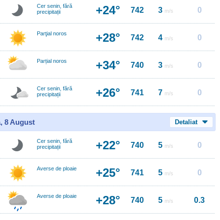
Cer senin, fără
+24°
742
3
0
m/s
precipitații
Parţial noros
+28°
742
4
0
m/s
Parțial noros
+34°
740
3
0
m/s
Cer senin, fără
+26°
741
7
0
m/s
precipitații
, 8 August
Detaliat
Cer senin, fără
+22°
740
5
0
m/s
precipitații
Averse de ploaie
+25°
741
5
0
m/s
Averse de ploaie
+28°
740
5
0.3
m/s