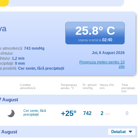
va
25.8° C
02:40
starea vremii la
e atmosferică:
743 mm/Hg
Joi,
6 August 2026
vîntului:
întului:
1,2 m/s
Prognoza meteo pentru 10
cipitaţii:
0 mm
zile
 posibilă:
Cer senin, fără precipitații
Conditia
Temperatura
Pr. atmosf.
Viteza vînt.
Total
atmosferică
aerului, °C
mm/Hg
m/s
precipitații,
mm
 7 August
Cer senin, fără
+25°
742
2
0
m/s
precipitații
7 August
Detaliat