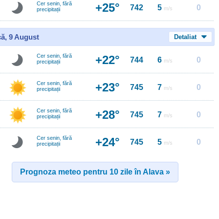
Cer senin, fără
+25°
742
5
0
m/s
precipitații
ă, 9 August
Detaliat
Cer senin, fără
+22°
744
6
0
m/s
precipitații
Cer senin, fără
+23°
745
7
0
m/s
precipitații
Cer senin, fără
+28°
745
7
0
m/s
precipitații
Cer senin, fără
+24°
745
5
0
m/s
precipitații
Prognoza meteo pentru 10 zile în Alava »