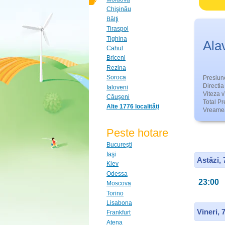
Chişinău
Bălţi
Tiraspol
Tighina
Ala
Cahul
Briceni
Rezina
Soroca
Presiun
Directia 
Ialoveni
Viteza v
Căuşeni
Total Pre
Alte 1776 localități
Vreamea
Peste hotare
Bucureşti
Iaşi
Astăzi,
Kiev
Odessa
23:00
Moscova
Torino
Lisabona
Vineri, 
Frankfurt
Atena