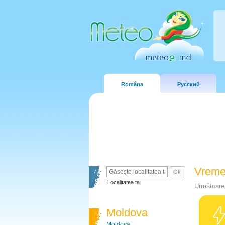
Româna
Русский
Vreme
Localitatea ta
Următoare 
Moldova
Moldova