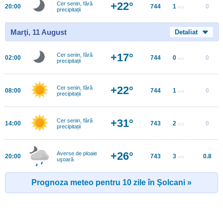
+22°
Cer senin, fără
20:00
744
1
0
m/s
precipitații
Marţi, 11 August
Detaliat
+17°
Cer senin, fără
02:00
744
0
0
m/s
precipitații
+22°
Cer senin, fără
08:00
744
1
0
m/s
precipitații
+31°
Cer senin, fără
14:00
743
2
0
m/s
precipitații
+26°
Averse de ploaie
20:00
743
3
0.8
m/s
uşoară
Prognoza meteo pentru 10 zile în Şolcani »