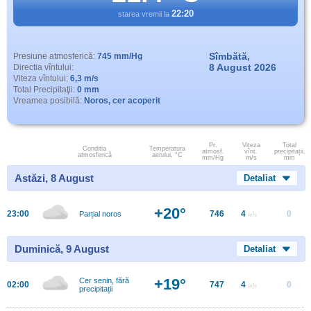
22:20
starea vremii la
Sîmbătă,
Presiune atmosferică:
745 mm/Hg
8 August 2026
Directia vîntului:
Viteza vîntului:
6,3 m/s
Total Precipitaţii:
0 mm
Vreamea posibilă:
Noros, cer acoperit
Pr.
Viteza
Total
Conditia
Temperatura
atmosf.
vînt.
precipitații,
atmosferică
aerului, °C
mm/Hg
m/s
mm
Astăzi, 8 August
Detaliat
+20°
23:00
746
4
0
Parțial noros
m/s
Duminică, 9 August
Detaliat
+19°
Cer senin, fără
02:00
747
4
0
m/s
precipitații