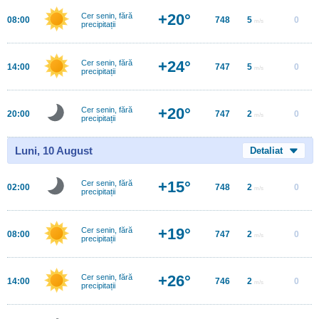
+20°
Cer senin, fără
08:00
748
5
0
m/s
precipitații
+24°
Cer senin, fără
14:00
747
5
0
m/s
precipitații
+20°
Cer senin, fără
20:00
747
2
0
m/s
precipitații
Luni, 10 August
Detaliat
+15°
Cer senin, fără
02:00
748
2
0
m/s
precipitații
+19°
Cer senin, fără
08:00
747
2
0
m/s
precipitații
+26°
Cer senin, fără
14:00
746
2
0
m/s
precipitații