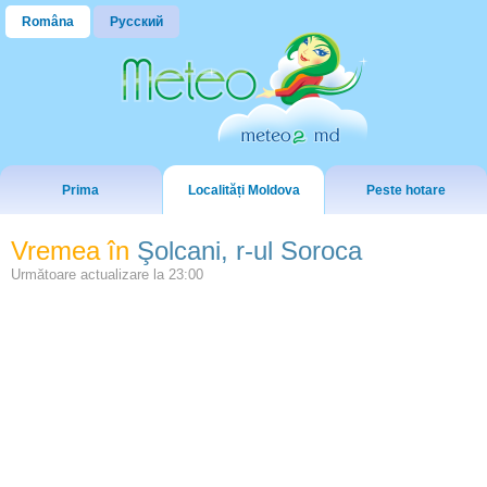
Româna
Русский
Prima
Localități Moldova
Peste hotare
Vremea în
Şolcani, r-ul Soroca
Următoare actualizare la
23:00