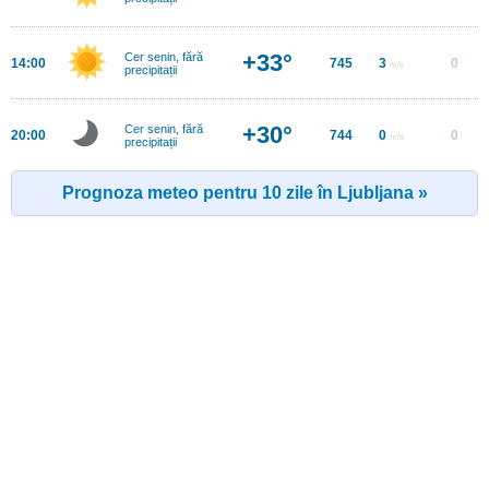
+33°
Cer senin, fără
14:00
745
3
0
m/s
precipitații
+30°
Cer senin, fără
20:00
744
0
0
m/s
precipitații
Prognoza meteo pentru 10 zile în Ljubljana »