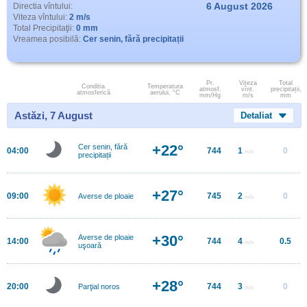
6 August 2026
Directia vîntului:
Viteza vîntului:
2 m/s
Total Precipitaţii:
0 mm
Vreamea posibilă:
Cer senin, fără precipitații
Pr.
Viteza
Total
Conditia
Temperatura
atmosf.
vînt.
precipitații,
atmosferică
aerului, °C
mm/Hg
m/s
mm
Astăzi, 7 August
Detaliat
+22°
Cer senin, fără
04:00
744
1
0
m/s
precipitații
+27°
09:00
745
2
0
Averse de ploaie
m/s
+30°
Averse de ploaie
14:00
744
4
0.5
m/s
uşoară
+28°
20:00
744
3
0
Parţial noros
m/s