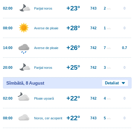
+23°
02:00
743
2
0
Parţial noros
m/s
+28°
08:00
742
1
0
Averse de ploaie
m/s
+26°
14:00
742
7
0.7
Averse de ploaie
m/s
+25°
20:00
742
3
0
Parţial noros
m/s
Sîmbătă, 8 August
Detaliat
+22°
02:00
742
4
0
Ploaie ușoară
m/s
+22°
08:00
743
5
0
Noros, cer acoperit
m/s