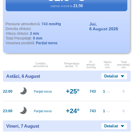
21:50
starea vremii la
Joi,
Presiune atmosferică:
743 mm/Hg
6 August 2026
Directia vîntului:
Viteza vîntului:
2 m/s
Total Precipitaţii:
0 mm
Vreamea posibilă:
Parțial noros
Pr.
Viteza
Total
Conditia
Temperatura
atmosf.
vînt.
precipitații,
atmosferică
aerului, °C
mm/Hg
m/s
mm
Astăzi, 6 August
Detaliat
+25°
22:00
743
1
0
Parţial noros
m/s
+24°
23:00
743
1
0
Parţial noros
m/s
Vineri, 7 August
Detaliat