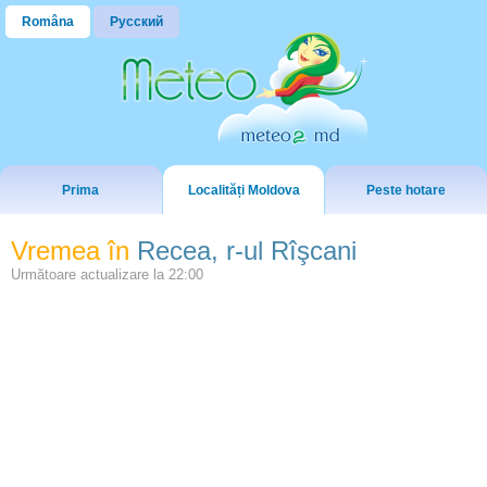
Româna
Русский
Prima
Localități Moldova
Peste hotare
Vremea în
Recea, r-ul Rîşcani
Următoare actualizare la
22:00