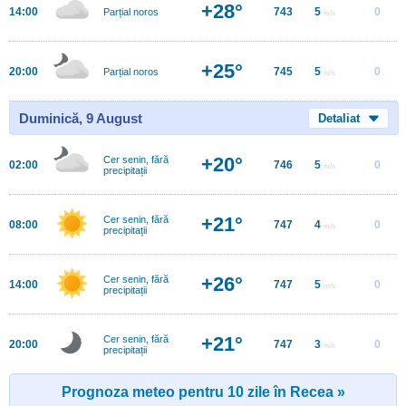
+28°
14:00
743
5
0
Parțial noros
m/s
+25°
20:00
745
5
0
Parțial noros
m/s
Duminică, 9 August
Detaliat
+20°
Cer senin, fără
02:00
746
5
0
m/s
precipitații
+21°
Cer senin, fără
08:00
747
4
0
m/s
precipitații
+26°
Cer senin, fără
14:00
747
5
0
m/s
precipitații
+21°
Cer senin, fără
20:00
747
3
0
m/s
precipitații
Prognoza meteo pentru 10 zile în Recea »