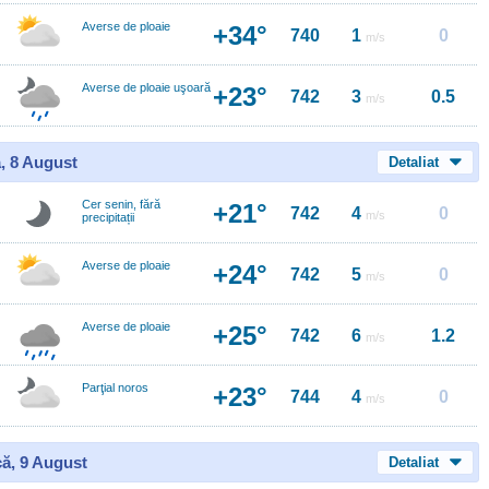
Averse de ploaie
+34°
740
1
0
m/s
Averse de ploaie uşoară
+23°
742
3
0.5
m/s
, 8 August
Detaliat
Cer senin, fără
+21°
742
4
0
m/s
precipitații
Averse de ploaie
+24°
742
5
0
m/s
Averse de ploaie
+25°
742
6
1.2
m/s
Parţial noros
+23°
744
4
0
m/s
ă, 9 August
Detaliat