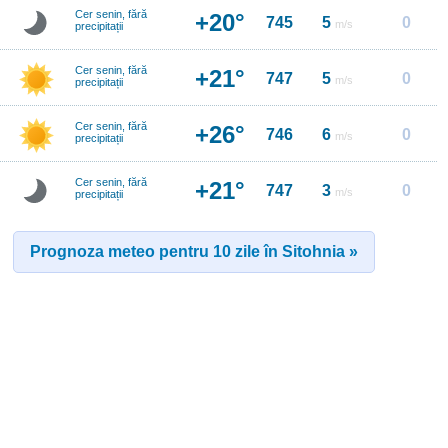
Cer senin, fără
+20°
745
5
0
m/s
precipitații
Cer senin, fără
+21°
747
5
0
m/s
precipitații
Cer senin, fără
+26°
746
6
0
m/s
precipitații
Cer senin, fără
+21°
747
3
0
m/s
precipitații
Prognoza meteo pentru 10 zile în Sitohnia »