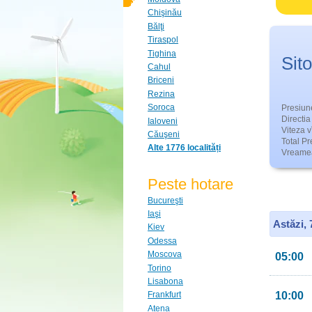
Chişinău
Bălţi
Tiraspol
Tighina
Sit
Cahul
Briceni
Rezina
Soroca
Presiun
Directia 
Ialoveni
Viteza v
Căuşeni
Total Pre
Alte 1776 localități
Vreamea
Peste hotare
Bucureşti
Iaşi
Astăzi,
Kiev
Odessa
Moscova
05:00
Torino
Lisabona
10:00
Frankfurt
Atena