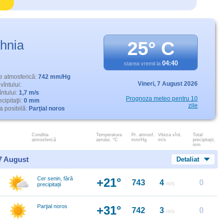
ohnia
25° C
04:40
starea vremii la
e atmosferică:
742 mm/Hg
Vineri,
7 August 2026
vîntului:
întului:
1,7 m/s
Prognoza meteo pentru 10
cipitaţii:
0 mm
zile
 posibilă:
Parţial noros
Conditia
Temperatura
Pr. atmosf.
Viteza vînt.
Total
atmosferică
aerului, °C
mm/Hg
m/s
precipitații,
mm
 7 August
Detaliat
Cer senin, fără
+21°
743
4
0
m/s
precipitații
Parţial noros
+31°
742
3
0
m/s