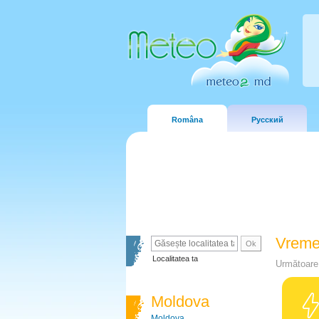
Româna
Русский
Vreme
Localitatea ta
Următoare 
Moldova
Moldova