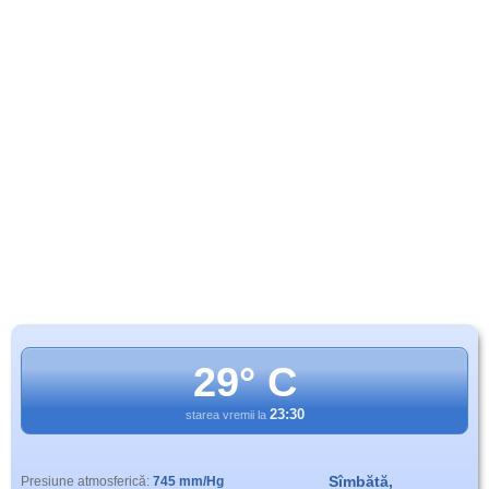
29° C
23:30
starea vremii la
Sîmbătă,
Presiune atmosferică:
745 mm/Hg