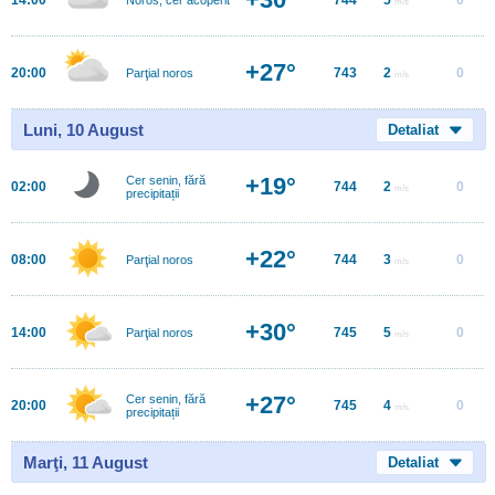
m/s
+27°
20:00
743
2
0
Parţial noros
m/s
Luni, 10 August
Detaliat
+19°
Cer senin, fără
02:00
744
2
0
m/s
precipitații
+22°
08:00
744
3
0
Parţial noros
m/s
+30°
14:00
745
5
0
Parţial noros
m/s
+27°
Cer senin, fără
20:00
745
4
0
m/s
precipitații
Marţi, 11 August
Detaliat