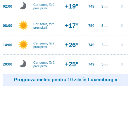
+19°
Cer senin, fără
02:00
748
3
0
m/s
precipitații
+17°
Cer senin, fără
08:00
750
3
0
m/s
precipitații
+26°
Cer senin, fără
14:00
749
3
0
m/s
precipitații
+25°
Cer senin, fără
20:00
749
5
0
m/s
precipitații
Prognoza meteo pentru 10 zile în Luxemburg »