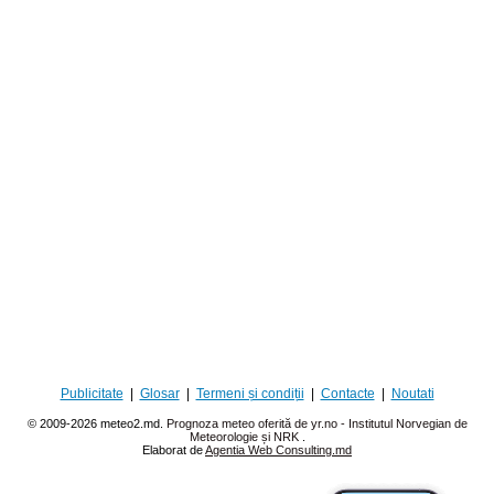
Publicitate
|
Glosar
|
Termeni și condiții
|
Contacte
|
Noutati
© 2009-2026 meteo2.md.
Prognoza meteo oferită de yr.no - Institutul Norvegian de
Meteorologie și NRK
.
Elaborat de
Agentia Web Consulting.md