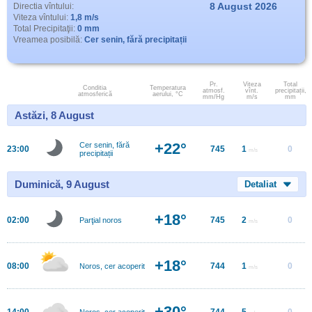
8 August 2026
Directia vîntului:
Viteza vîntului:
1,8 m/s
Total Precipitaţii:
0 mm
Vreamea posibilă:
Cer senin, fără precipitații
Pr.
Viteza
Total
Conditia
Temperatura
atmosf.
vînt.
precipitații,
atmosferică
aerului, °C
mm/Hg
m/s
mm
Astăzi, 8 August
+22°
Cer senin, fără
23:00
745
1
0
m/s
precipitații
Duminică, 9 August
Detaliat
+18°
02:00
745
2
0
Parţial noros
m/s
+18°
08:00
744
1
0
Noros, cer acoperit
m/s
+30°
14:00
744
5
0
Noros, cer acoperit