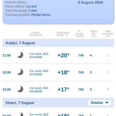
6 August 2026
Directia vîntului:
Viteza vîntului:
4,2 m/s
Total Precipitaţii:
0 mm
Vreamea posibilă:
Parţial noros
Pr.
Viteza
Total
Conditia
Temperatura
atmosf.
vînt.
precipitații,
atmosferică
aerului, °C
mm/Hg
m/s
mm
Astăzi, 7 August
+20°
Cer senin, fără
21:00
749
4
0
m/s
precipitații
+18°
Cer senin, fără
22:00
749
3
0
m/s
precipitații
+17°
Cer senin, fără
23:00
750
3
0
m/s
precipitații
Vineri, 7 August
Detaliat
+15°
Cer senin, fără
01:00
750
3
0