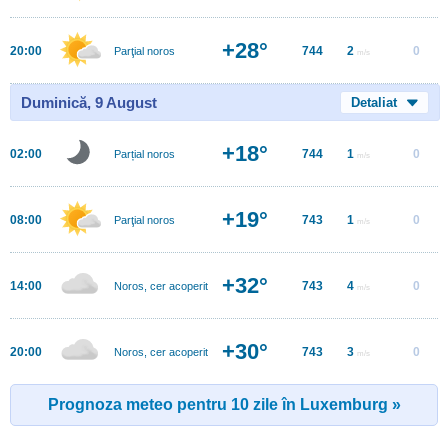
+28°
20:00
744
2
0
Parţial noros
m/s
Duminică, 9 August
Detaliat
+18°
02:00
744
1
0
Parțial noros
m/s
+19°
08:00
743
1
0
Parţial noros
m/s
+32°
14:00
743
4
0
Noros, cer acoperit
m/s
+30°
20:00
743
3
0
Noros, cer acoperit
m/s
Prognoza meteo pentru 10 zile în Luxemburg »