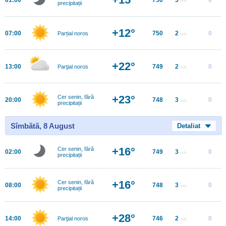
m/s
precipitații
+12°
07:00
750
2
0
Parțial noros
m/s
+22°
13:00
749
2
0
Parţial noros
m/s
+23°
Cer senin, fără
20:00
748
3
0
m/s
precipitații
Sîmbătă, 8 August
Detaliat
+16°
Cer senin, fără
02:00
749
3
0
m/s
precipitații
+16°
Cer senin, fără
08:00
748
3
0
m/s
precipitații
+28°
14:00
746
2
0
Parţial noros
m/s