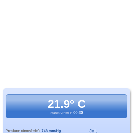
21.9° C
00:30
starea vremii la
Joi,
Presiune atmosferică:
748 mm/Hg