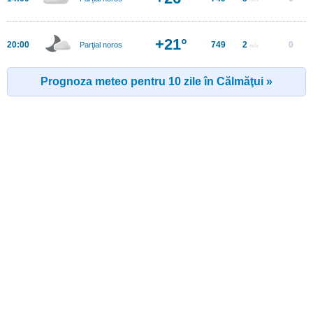
+21°
20:00
749
2
0
Parţial noros
m/s
Prognoza meteo pentru 10 zile în Călmăţui »