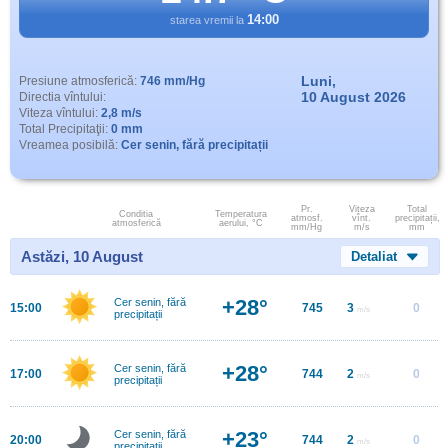
14:00
starea vremii la
Luni,
Presiune atmosferică:
746 mm/Hg
10 August 2026
Directia vîntului:
Viteza vîntului:
2,8 m/s
Total Precipitaţii:
0 mm
Vreamea posibilă:
Cer senin, fără precipitații
Pr.
Viteza
Total
Conditia
Temperatura
atmosf.
vînt.
precipitații,
atmosferică
aerului, °C
mm/Hg
m/s
mm
Astăzi, 10 August
Detaliat
+28°
Cer senin, fără
15:00
745
3
0
m/s
precipitații
+28°
Cer senin, fără
17:00
744
2
0
m/s
precipitații
+23°
Cer senin, fără
20:00
744
2
0
m/s
precipitații