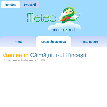
Româna
Русский
Prima
Localități Moldova
Peste hotare
Vremea în
Călmăţui, r-ul Hînceşti
Următoare actualizare la
15:00