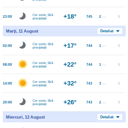
+18°
Cer senin, fără
23:00
745
2
0
m/s
precipitații
Marţi, 11 August
Detaliat
+17°
Cer senin, fără
02:00
744
1
0
m/s
precipitații
+22°
Cer senin, fără
08:00
744
1
0
m/s
precipitații
+32°
Cer senin, fără
14:00
743
3
0
m/s
precipitații
+26°
Cer senin, fără
20:00
743
2
0
m/s
precipitații
Miercuri, 12 August
Detaliat