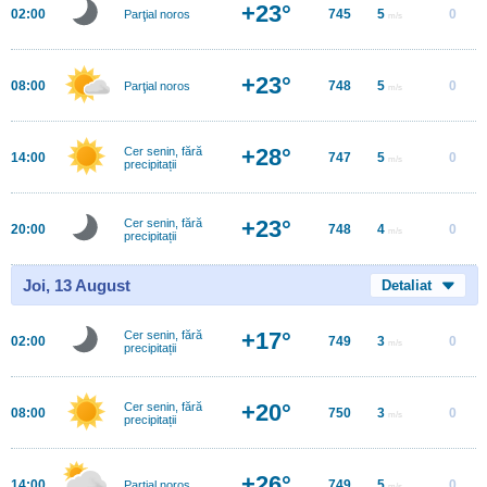
+23°
02:00
745
5
0
Parţial noros
m/s
+23°
08:00
748
5
0
Parţial noros
m/s
+28°
Cer senin, fără
14:00
747
5
0
m/s
precipitații
+23°
Cer senin, fără
20:00
748
4
0
m/s
precipitații
Joi, 13 August
Detaliat
+17°
Cer senin, fără
02:00
749
3
0
m/s
precipitații
+20°
Cer senin, fără
08:00
750
3
0
m/s
precipitații
+26°
14:00
749
5
0
Parțial noros
m/s