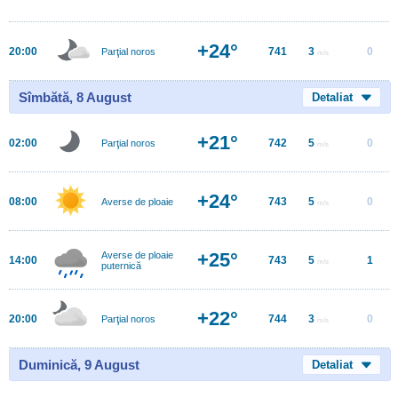
+24°
20:00
741
3
0
Parţial noros
m/s
Sîmbătă, 8 August
Detaliat
+21°
02:00
742
5
0
Parţial noros
m/s
+24°
08:00
743
5
0
Averse de ploaie
m/s
+25°
Averse de ploaie
14:00
743
5
1
m/s
puternică
+22°
20:00
744
3
0
Parţial noros
m/s
Duminică, 9 August
Detaliat