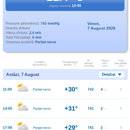
10:40
starea vremii la
Vineri,
Presiune atmosferică:
743 mm/Hg
7 August 2026
Directia vîntului:
Viteza vîntului:
2,4 m/s
Total Precipitaţii:
0 mm
Vreamea posibilă:
Parțial noros
Pr.
Viteza
Total
Conditia
Temperatura
atmosf.
vînt.
precipitații,
atmosferică
aerului, °C
mm/Hg
m/s
mm
Astăzi, 7 August
Detaliat
+30°
11:00
742
4
0
Parțial noros
m/s
+31°
14:00
741
2
0
Parțial noros
m/s
+29°
17:00
741
2
0
Parţial noros
m/s