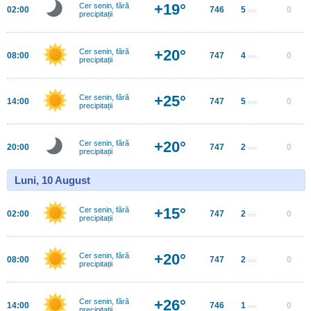
+19°
Cer senin, fără
02:00
746
5
0
m/s
precipitații
+20°
Cer senin, fără
08:00
747
4
0
m/s
precipitații
+25°
Cer senin, fără
14:00
747
5
0
m/s
precipitații
+20°
Cer senin, fără
20:00
747
2
0
m/s
precipitații
Luni, 10 August
+15°
Cer senin, fără
02:00
747
2
0
m/s
precipitații
+20°
Cer senin, fără
08:00
747
2
0
m/s
precipitații
+26°
Cer senin, fără
14:00
746
1
0
m/s
precipitații