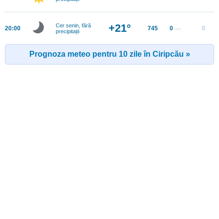
+21°
Cer senin, fără
20:00
745
0
0
m/s
precipitații
Prognoza meteo pentru 10 zile în Ciripcău »