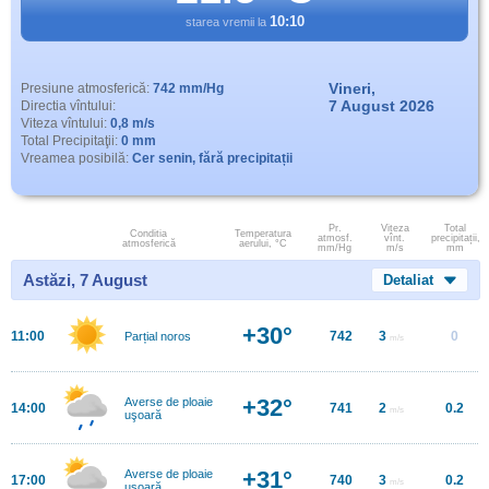
10:10
starea vremii la
Vineri,
Presiune atmosferică:
742 mm/Hg
7 August 2026
Directia vîntului:
Viteza vîntului:
0,8 m/s
Total Precipitaţii:
0 mm
Vreamea posibilă:
Cer senin, fără precipitații
Pr.
Viteza
Total
Conditia
Temperatura
atmosf.
vînt.
precipitații,
atmosferică
aerului, °C
mm/Hg
m/s
mm
Astăzi, 7 August
Detaliat
+30°
11:00
742
3
0
Parțial noros
m/s
+32°
Averse de ploaie
14:00
741
2
0.2
m/s
uşoară
+31°
Averse de ploaie
17:00
740
3
0.2
m/s
uşoară