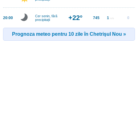
+22°
Cer senin, fără
20:00
745
1
0
m/s
precipitații
Prognoza meteo pentru 10 zile în Chetrişul Nou »