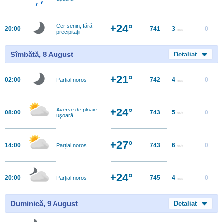
+24°
Cer senin, fără
20:00
741
3
0
m/s
precipitații
Sîmbătă, 8 August
Detaliat
+21°
02:00
742
4
0
Parţial noros
m/s
+24°
Averse de ploaie
08:00
743
5
0
m/s
uşoară
+27°
14:00
743
6
0
Parțial noros
m/s
+24°
20:00
745
4
0
Parțial noros
m/s
Duminică, 9 August
Detaliat