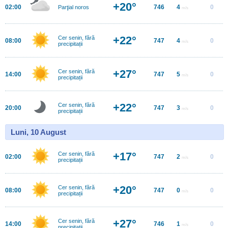
+20°
02:00
746
4
0
Parţial noros
m/s
+22°
Cer senin, fără
08:00
747
4
0
m/s
precipitații
+27°
Cer senin, fără
14:00
747
5
0
m/s
precipitații
+22°
Cer senin, fără
20:00
747
3
0
m/s
precipitații
Luni, 10 August
+17°
Cer senin, fără
02:00
747
2
0
m/s
precipitații
+20°
Cer senin, fără
08:00
747
0
0
m/s
precipitații
+27°
Cer senin, fără
14:00
746
1
0
m/s
precipitații