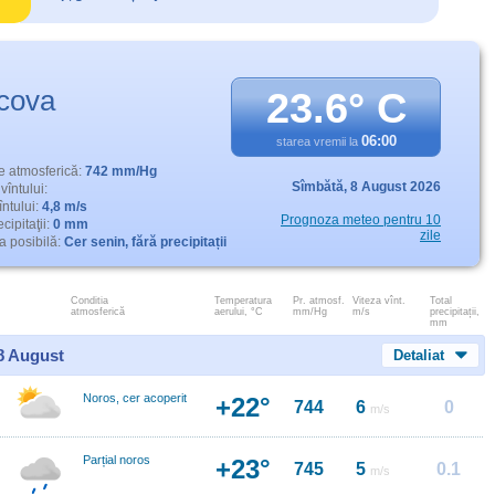
cova
23.6° C
06:00
starea vremii la
e atmosferică:
742 mm/Hg
Sîmbătă,
8 August 2026
vîntului:
întului:
4,8 m/s
Prognoza meteo pentru 10
cipitaţii:
0 mm
zile
 posibilă:
Cer senin, fără precipitații
Conditia
Temperatura
Pr. atmosf.
Viteza vînt.
Total
atmosferică
aerului, °C
mm/Hg
m/s
precipitații,
mm
 8 August
Detaliat
Noros, cer acoperit
+22°
744
6
0
m/s
Parțial noros
+23°
745
5
0.1
m/s