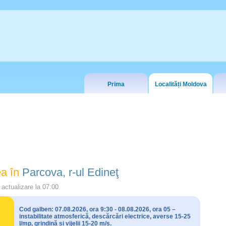
Prima
Localități Moldova
a în
Parcova, r-ul Edineţ
actualizare la
07:00
Cod galben: 07.08.2026, ora 9:30 - 08.08.2026, ora 05 –
instabilitate atmosferică, descărcări electrice, averse 15-25
l/mp, grindină și vijelii 15-20 m/s.