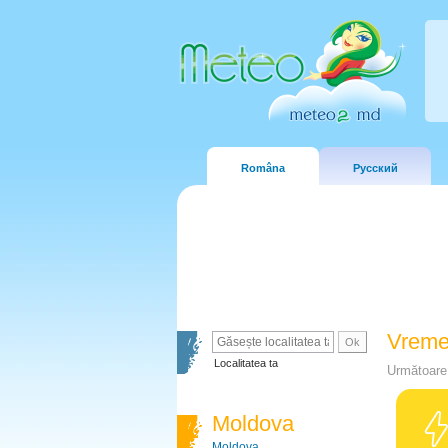
Româna
Русский
Vreme
Localitatea ta
Următoare 
Moldova
Moldova