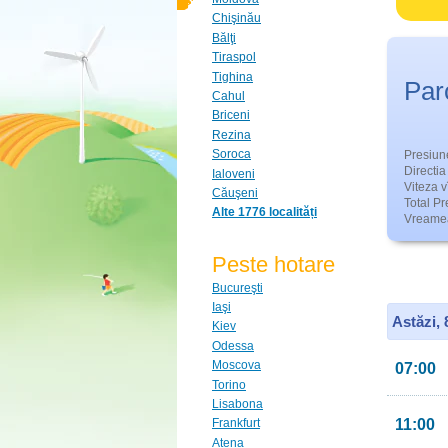
Chişinău
Bălţi
Tiraspol
Tighina
Par
Cahul
Briceni
Rezina
Soroca
Presiun
Directia 
Ialoveni
Viteza v
Căuşeni
Total Pre
Alte 1776 localități
Vreamea
Peste hotare
Bucureşti
Iaşi
Astăzi,
Kiev
Odessa
Moscova
07:00
Torino
Lisabona
11:00
Frankfurt
Atena