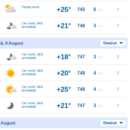
Parțial noros
+25°
745
6
0
m/s
Cer senin, fără
+21°
746
3
0
m/s
precipitații
ă, 9 August
Detaliat
Cer senin, fără
+18°
747
3
0
m/s
precipitații
Cer senin, fără
+20°
748
4
0
m/s
precipitații
Cer senin, fără
+25°
748
4
0
m/s
precipitații
Cer senin, fără
+21°
747
3
0
m/s
precipitații
0 August
Detaliat