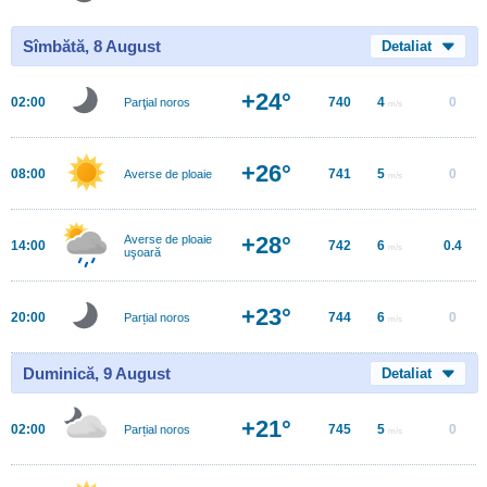
Sîmbătă, 8 August
Detaliat
+24°
02:00
740
4
0
Parţial noros
m/s
+26°
08:00
741
5
0
Averse de ploaie
m/s
+28°
Averse de ploaie
14:00
742
6
0.4
m/s
uşoară
+23°
20:00
744
6
0
Parțial noros
m/s
Duminică, 9 August
Detaliat
+21°
02:00
745
5
0
Parțial noros
m/s