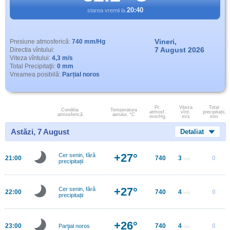
20:40
starea vremii la
Vineri,
Presiune atmosferică:
740 mm/Hg
7 August 2026
Directia vîntului:
Viteza vîntului:
4,3 m/s
Total Precipitaţii:
0 mm
Vreamea posibilă:
Parțial noros
Pr.
Viteza
Total
Conditia
Temperatura
atmosf.
vînt.
precipitații,
atmosferică
aerului, °C
mm/Hg
m/s
mm
Astăzi, 7 August
Detaliat
+27°
Cer senin, fără
21:00
740
3
0
m/s
precipitații
+27°
Cer senin, fără
22:00
740
4
0
m/s
precipitații
+26°
23:00
740
4
0
Parţial noros
m/s