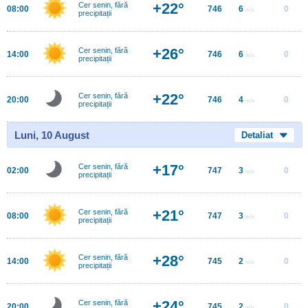
+22°
Cer senin, fără
08:00
746
6
0
m/s
precipitații
+26°
Cer senin, fără
14:00
746
6
0
m/s
precipitații
+22°
Cer senin, fără
20:00
746
4
0
m/s
precipitații
Luni, 10 August
Detaliat
+17°
Cer senin, fără
02:00
747
3
0
m/s
precipitații
+21°
Cer senin, fără
08:00
747
3
0
m/s
precipitații
+28°
Cer senin, fără
14:00
745
2
0
m/s
precipitații
+24°
Cer senin, fără
20:00
745
2
0
m/s