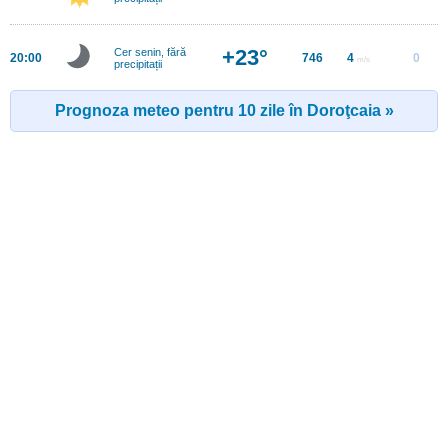
+23°
Cer senin, fără
20:00
746
4
0
m/s
precipitații
Prognoza meteo pentru 10 zile în Doroţcaia »