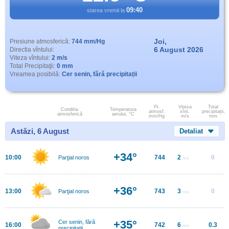
09:40
starea vremii la
Joi,
Presiune atmosferică:
744 mm/Hg
6 August 2026
Directia vîntului:
Viteza vîntului:
2 m/s
Total Precipitaţii:
0 mm
Vreamea posibilă:
Cer senin, fără precipitații
Pr.
Viteza
Total
Conditia
Temperatura
atmosf.
vînt.
precipitații,
atmosferică
aerului, °C
mm/Hg
m/s
mm
Astăzi, 6 August
Detaliat
+34°
10:00
744
2
0
Parţial noros
m/s
+36°
13:00
743
3
0
Parţial noros
m/s
+35°
Cer senin, fără
16:00
742
6
0.3
m/s
precipitații