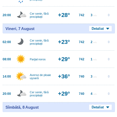
+28°
Cer senin, fără
20:00
742
3
0
m/s
precipitații
Vineri, 7 August
Detaliat
+23°
Cer senin, fără
02:00
742
2
0
m/s
precipitații
+29°
08:00
742
1
0
Parţial noros
m/s
+36°
Averse de ploaie
14:00
740
3
0
m/s
uşoară
+29°
Cer senin, fără
20:00
740
4
0
m/s
precipitații
Sîmbătă, 8 August
Detaliat