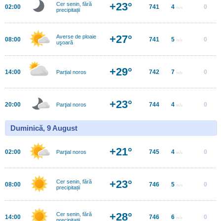
+23°
Cer senin, fără
02:00
741
4
0
m/s
precipitații
+27°
Averse de ploaie
08:00
741
5
0
m/s
uşoară
+29°
14:00
742
7
0
Parțial noros
m/s
+23°
20:00
744
4
0
Parţial noros
m/s
Duminică, 9 August
+21°
02:00
745
4
0
Parţial noros
m/s
+23°
Cer senin, fără
08:00
746
5
0
m/s
precipitații
+28°
Cer senin, fără
14:00
746
6
0
m/s
precipitații