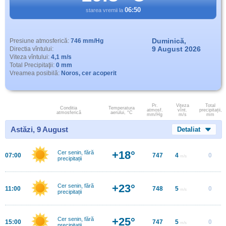
06:50
starea vremii la
Duminică,
Presiune atmosferică:
746 mm/Hg
9 August 2026
Directia vîntului:
Viteza vîntului:
4,1 m/s
Total Precipitaţii:
0 mm
Vreamea posibilă:
Noros, cer acoperit
Pr.
Viteza
Total
Conditia
Temperatura
atmosf.
vînt.
precipitații,
atmosferică
aerului, °C
mm/Hg
m/s
mm
Astăzi, 9 August
Detaliat
+18°
Cer senin, fără
07:00
747
4
0
m/s
precipitații
+23°
Cer senin, fără
11:00
748
5
0
m/s
precipitații
+25°
Cer senin, fără
15:00
747
5
0
m/s
precipitații