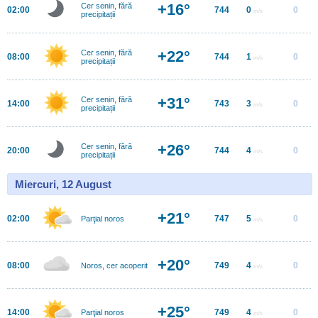
+16°
Cer senin, fără
02:00
744
0
0
m/s
precipitații
+22°
Cer senin, fără
08:00
744
1
0
m/s
precipitații
+31°
Cer senin, fără
14:00
743
3
0
m/s
precipitații
+26°
Cer senin, fără
20:00
744
4
0
m/s
precipitații
Miercuri, 12 August
+21°
02:00
747
5
0
Parţial noros
m/s
+20°
08:00
749
4
0
Noros, cer acoperit
m/s
+25°
14:00
749
4
0
Parţial noros
m/s