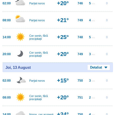
+20°
02:00
746
5
0
Parțial noros
m/s
+21°
08:00
749
4
0
Parţial noros
m/s
+25°
Cer senin, fără
14:00
748
5
0
m/s
precipitații
+20°
Cer senin, fără
20:00
749
3
0
m/s
precipitații
Joi, 13 August
Detaliat
+15°
02:00
750
3
0
Parţial noros
m/s
+20°
Cer senin, fără
08:00
751
2
0
m/s
precipitații
+24°
14:00
750
4
0
Noros, cer acoperit
m/s