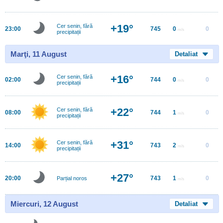
+19°
Cer senin, fără
23:00
745
0
0
m/s
precipitații
Marţi, 11 August
Detaliat
+16°
Cer senin, fără
02:00
744
0
0
m/s
precipitații
+22°
Cer senin, fără
08:00
744
1
0
m/s
precipitații
+31°
Cer senin, fără
14:00
743
2
0
m/s
precipitații
+27°
20:00
743
1
0
Parțial noros
m/s
Miercuri, 12 August
Detaliat