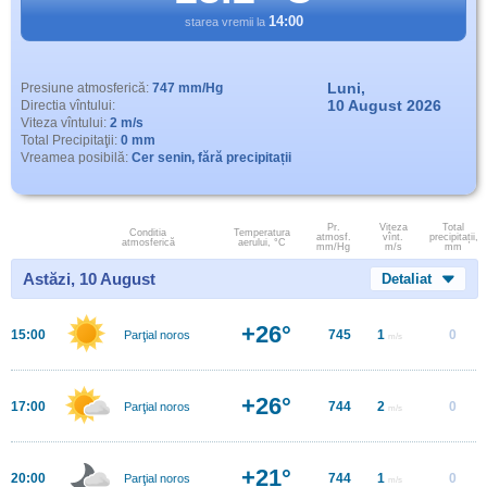
14:00
starea vremii la
Luni,
Presiune atmosferică:
747 mm/Hg
10 August 2026
Directia vîntului:
Viteza vîntului:
2 m/s
Total Precipitaţii:
0 mm
Vreamea posibilă:
Cer senin, fără precipitații
Pr.
Viteza
Total
Conditia
Temperatura
atmosf.
vînt.
precipitații,
atmosferică
aerului, °C
mm/Hg
m/s
mm
Astăzi, 10 August
Detaliat
+26°
15:00
745
1
0
Parţial noros
m/s
+26°
17:00
744
2
0
Parţial noros
m/s
+21°
20:00
744
1
0
Parţial noros
m/s