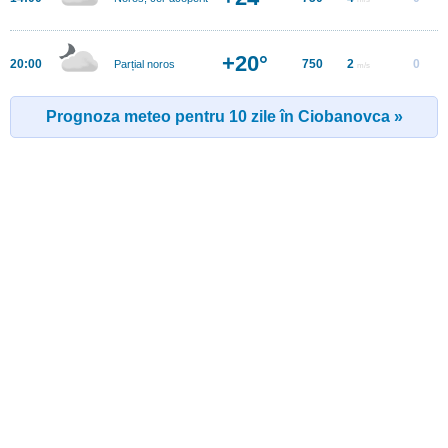
+20°
20:00
750
2
0
Parțial noros
m/s
Prognoza meteo pentru 10 zile în Ciobanovca »