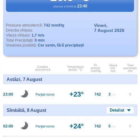
23:40
starea vremii la
Vineri,
Presiune atmosferică:
742 mm/Hg
7 August 2026
Directia vîntului:
Viteza vîntului:
1,7 m/s
Total Precipitaţii:
0 mm
Vreamea posibilă:
Cer senin, fără precipitații
Pr.
Viteza
Total
Conditia
Temperatura
atmosf.
vînt.
precipitații,
atmosferică
aerului, °C
mm/Hg
m/s
mm
Astăzi, 7 August
+23°
23:00
742
3
0
Parţial noros
m/s
Sîmbătă, 8 August
Detaliat
+24°
02:00
742
5
0
Parţial noros
m/s