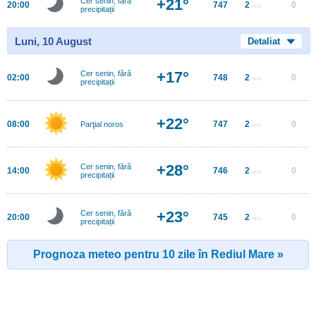
+21°
Cer senin, fără
20:00
747
2
0
m/s
precipitații
Luni, 10 August
Detaliat
+17°
Cer senin, fără
02:00
748
2
0
m/s
precipitații
+22°
08:00
747
2
0
Parţial noros
m/s
+28°
Cer senin, fără
14:00
746
2
0
m/s
precipitații
+23°
Cer senin, fără
20:00
745
2
0
m/s
precipitații
Prognoza meteo pentru 10 zile în Rediul Mare »