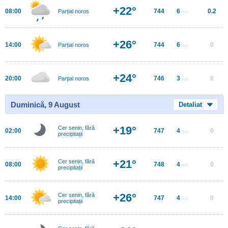
+22°
08:00
744
6
0.2
Parțial noros
m/s
+26°
14:00
744
6
0
Parțial noros
m/s
+24°
20:00
746
3
0
Parţial noros
m/s
Duminică, 9 August
Detaliat
+19°
Cer senin, fără
02:00
747
4
0
m/s
precipitații
+21°
Cer senin, fără
08:00
748
4
0
m/s
precipitații
+26°
Cer senin, fără
14:00
747
4
0
m/s
precipitații