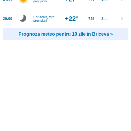
precipitații
+22°
Cer senin, fără
20:00
745
2
0
m/s
precipitații
Prognoza meteo pentru 10 zile în Briceva »