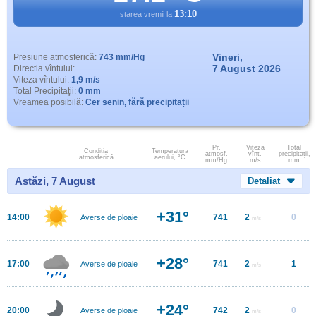
13:10
starea vremii la
Vineri,
Presiune atmosferică:
743 mm/Hg
7 August 2026
Directia vîntului:
Viteza vîntului:
1,9 m/s
Total Precipitaţii:
0 mm
Vreamea posibilă:
Cer senin, fără precipitații
Pr.
Viteza
Total
Conditia
Temperatura
atmosf.
vînt.
precipitații,
atmosferică
aerului, °C
mm/Hg
m/s
mm
Astăzi, 7 August
Detaliat
+31°
14:00
741
2
0
Averse de ploaie
m/s
+28°
17:00
741
2
1
Averse de ploaie
m/s
+24°
20:00
742
2
0
Averse de ploaie
m/s