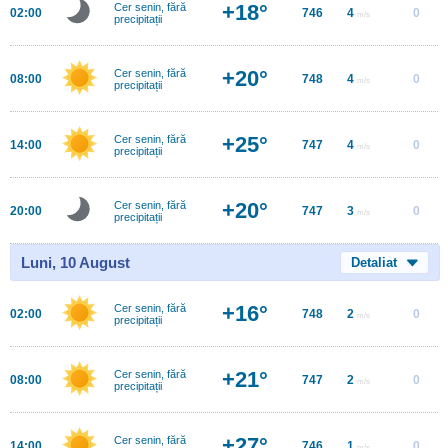
+18°
Cer senin, fără
02:00
746
4
0
m/s
precipitații
+20°
Cer senin, fără
08:00
748
4
0
m/s
precipitații
+25°
Cer senin, fără
14:00
747
4
0
m/s
precipitații
+20°
Cer senin, fără
20:00
747
3
0
m/s
precipitații
Luni, 10 August
Detaliat
+16°
Cer senin, fără
02:00
748
2
0
m/s
precipitații
+21°
Cer senin, fără
08:00
747
2
0
m/s
precipitații
+27°
Cer senin, fără
14:00
746
1
0
m/s