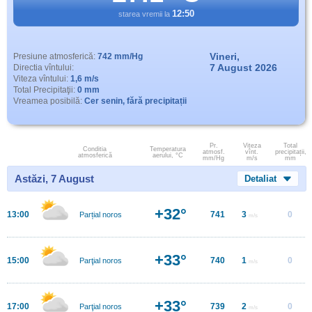
12:50
starea vremii la
Vineri,
Presiune atmosferică:
742 mm/Hg
7 August 2026
Directia vîntului:
Viteza vîntului:
1,6 m/s
Total Precipitaţii:
0 mm
Vreamea posibilă:
Cer senin, fără precipitații
Pr.
Viteza
Total
Conditia
Temperatura
atmosf.
vînt.
precipitații,
atmosferică
aerului, °C
mm/Hg
m/s
mm
Astăzi, 7 August
Detaliat
+32°
13:00
741
3
0
Parțial noros
m/s
+33°
15:00
740
1
0
Parţial noros
m/s
+33°
17:00
739
2
0
Parţial noros
m/s