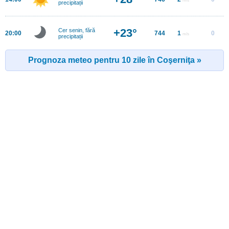
precipitații
+23°
Cer senin, fără
20:00
744
1
0
m/s
precipitații
Prognoza meteo pentru 10 zile în Coşerniţa »