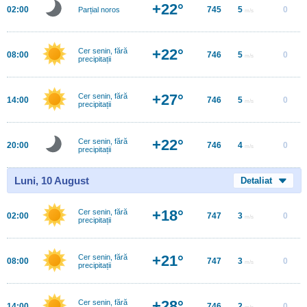
+22°
02:00
745
5
0
Parțial noros
m/s
+22°
Cer senin, fără
08:00
746
5
0
m/s
precipitații
+27°
Cer senin, fără
14:00
746
5
0
m/s
precipitații
+22°
Cer senin, fără
20:00
746
4
0
m/s
precipitații
Luni, 10 August
Detaliat
+18°
Cer senin, fără
02:00
747
3
0
m/s
precipitații
+21°
Cer senin, fără
08:00
747
3
0
m/s
precipitații
+28°
Cer senin, fără
14:00
746
2
0
m/s