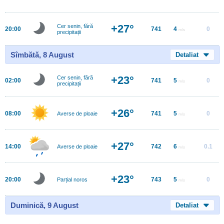
+27°
Cer senin, fără
20:00
741
4
0
m/s
precipitații
Sîmbătă, 8 August
Detaliat
+23°
Cer senin, fără
02:00
741
5
0
m/s
precipitații
+26°
08:00
741
5
0
Averse de ploaie
m/s
+27°
14:00
742
6
0.1
Averse de ploaie
m/s
+23°
20:00
743
5
0
Parțial noros
m/s
Duminică, 9 August
Detaliat