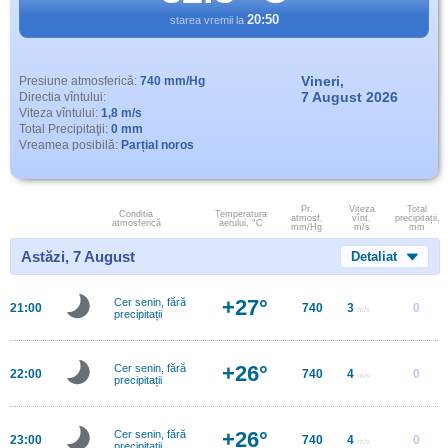
20:50
starea vremii la
Vineri,
Presiune atmosferică:
740 mm/Hg
7 August 2026
Directia vîntului:
Viteza vîntului:
1,8 m/s
Total Precipitaţii:
0 mm
Vreamea posibilă:
Parțial noros
Pr.
Viteza
Total
Conditia
Temperatura
atmosf.
vînt.
precipitații,
atmosferică
aerului, °C
mm/Hg
m/s
mm
Astăzi, 7 August
Detaliat
+27°
Cer senin, fără
21:00
740
3
0
m/s
precipitații
+26°
Cer senin, fără
22:00
740
4
0
m/s
precipitații
+26°
Cer senin, fără
23:00
740
4
0
m/s
precipitații