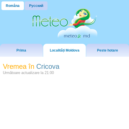
Româna
Русский
Prima
Localități Moldova
Peste hotare
Vremea în
Cricova
Următoare actualizare la
21:00