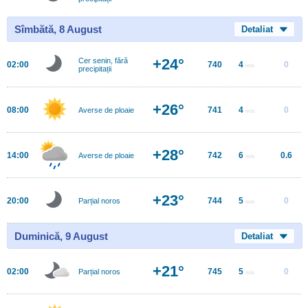
Sîmbătă, 8 August
Detaliat
+24°
Cer senin, fără
02:00
740
4
0
m/s
precipitații
+26°
08:00
741
4
0
Averse de ploaie
m/s
+28°
14:00
742
6
0.6
Averse de ploaie
m/s
+23°
20:00
744
5
0
Parțial noros
m/s
Duminică, 9 August
Detaliat
+21°
02:00
745
5
0
Parțial noros
m/s