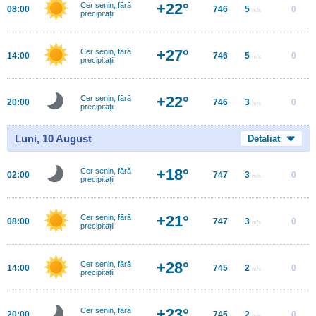
+22°
Cer senin, fără
08:00
746
5
0
m/s
precipitații
+27°
Cer senin, fără
14:00
746
5
0
m/s
precipitații
+22°
Cer senin, fără
20:00
746
3
0
m/s
precipitații
Luni, 10 August
Detaliat
+18°
Cer senin, fără
02:00
747
3
0
m/s
precipitații
+21°
Cer senin, fără
08:00
747
3
0
m/s
precipitații
+28°
Cer senin, fără
14:00
745
2
0
m/s
precipitații
+23°
Cer senin, fără
20:00
745
2
0
m/s