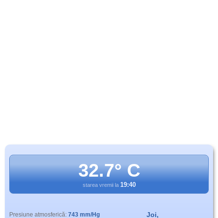
32.7° C
19:40
starea vremii la
Joi,
Presiune atmosferică:
743 mm/Hg