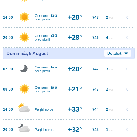
+28°
Cer senin, fără
14:00
747
2
0
m/s
precipitații
+28°
Cer senin, fără
20:00
746
4
0
m/s
precipitații
Duminică, 9 August
Detaliat
+20°
Cer senin, fără
02:00
747
3
0
m/s
precipitații
+21°
Cer senin, fără
08:00
747
2
0
m/s
precipitații
+33°
14:00
744
2
0
Parțial noros
m/s
+32°
20:00
743
1
0
Parțial noros
m/s