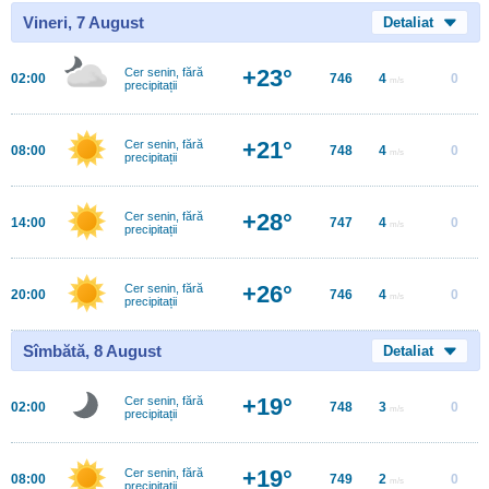
Vineri, 7 August
Detaliat
+23°
Cer senin, fără
02:00
746
4
0
m/s
precipitații
+21°
Cer senin, fără
08:00
748
4
0
m/s
precipitații
+28°
Cer senin, fără
14:00
747
4
0
m/s
precipitații
+26°
Cer senin, fără
20:00
746
4
0
m/s
precipitații
Sîmbătă, 8 August
Detaliat
+19°
Cer senin, fără
02:00
748
3
0
m/s
precipitații
+19°
Cer senin, fără
08:00
749
2
0
m/s
precipitații