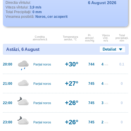
6 August 2026
Directia vîntului:
Viteza vîntului:
3,9 m/s
Total Precipitaţii:
0 mm
Vreamea posibilă:
Noros, cer acoperit
Pr.
Viteza
Total
Conditia
Temperatura
atmosf.
vînt.
precipitații,
atmosferică
aerului, °C
mm/Hg
m/s
mm
Astăzi, 6 August
Detaliat
+30°
20:00
744
4
0.1
Parțial noros
m/s
+27°
21:00
745
4
0
Parțial noros
m/s
+26°
22:00
745
3
0
Parțial noros
m/s
+26°
23:00
745
2
0
Parțial noros
m/s