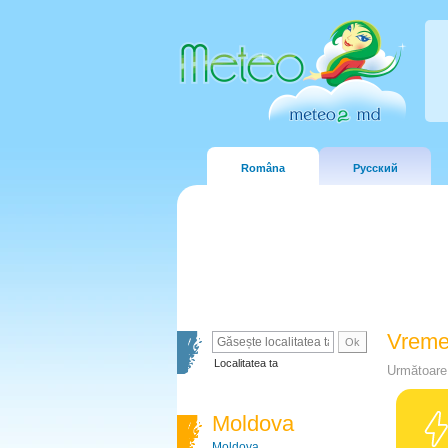
Româna
Русский
Vreme
Localitatea ta
Următoare 
Moldova
Moldova