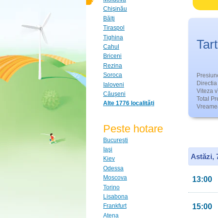
Chişinău
Bălţi
Tiraspol
Tighina
Tart
Cahul
Briceni
Rezina
Soroca
Presiun
Directia 
Ialoveni
Viteza v
Căuşeni
Total Pre
Alte 1776 localități
Vreamea
Peste hotare
Bucureşti
Iaşi
Astăzi,
Kiev
Odessa
Moscova
13:00
Torino
Lisabona
15:00
Frankfurt
Atena