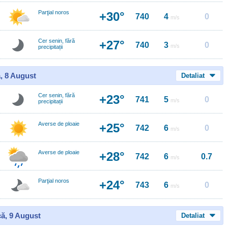
Parţial noros
+30°
740
4
0
m/s
Cer senin, fără
+27°
740
3
0
m/s
precipitații
, 8 August
Detaliat
Cer senin, fără
+23°
741
5
0
m/s
precipitații
Averse de ploaie
+25°
742
6
0
m/s
Averse de ploaie
+28°
742
6
0.7
m/s
Parţial noros
+24°
743
6
0
m/s
ă, 9 August
Detaliat