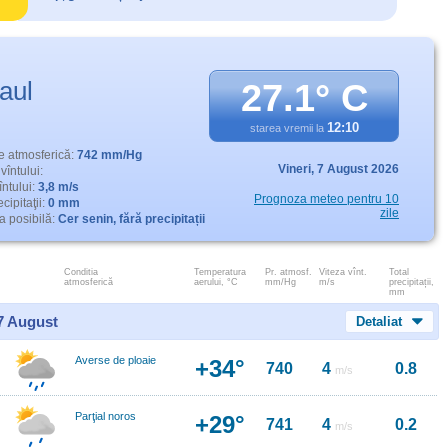
aul
27.1° C
12:10
starea vremii la
e atmosferică:
742 mm/Hg
Vineri,
7 August 2026
vîntului:
întului:
3,8 m/s
Prognoza meteo pentru 10
cipitaţii:
0 mm
zile
 posibilă:
Cer senin, fără precipitații
Conditia
Temperatura
Pr. atmosf.
Viteza vînt.
Total
atmosferică
aerului, °C
mm/Hg
m/s
precipitații,
mm
 7 August
Detaliat
Averse de ploaie
+34°
740
4
0.8
m/s
Parţial noros
+29°
741
4
0.2
m/s