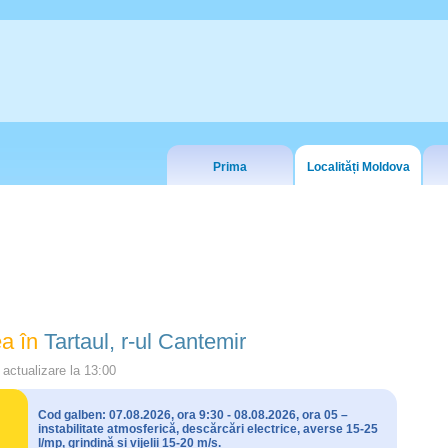
Prima
Localități Moldova
a în
Tartaul, r-ul Cantemir
actualizare la
13:00
Cod galben: 07.08.2026, ora 9:30 - 08.08.2026, ora 05 –
instabilitate atmosferică, descărcări electrice, averse 15-25
l/mp, grindină și vijelii 15-20 m/s.