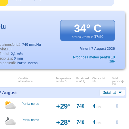
etu
34° C
17:50
starea vremii la
e atmosferică:
740 mm/Hg
Vineri,
7 August 2026
vîntului:
întului:
2,1 m/s
Prognoza meteo pentru 10
cipitaţii:
0 mm
zile
 posibilă:
Parțial noros
Conditia
Temperatura
Pr. atmosf.
Viteza vînt.
Total
atmosferică
aerului, °C
mm/Hg
m/s
precipitații,
mm
 7 August
Detaliat
Parţial noros
+29°
740
4
0
m/s
Parţial noros
+28°
740
4
0
m/s