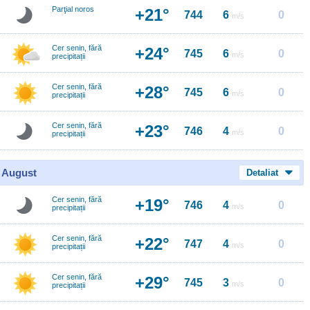
Parţial noros
+21°
744
6
0
m/s
Cer senin, fără
+24°
745
6
0
m/s
precipitații
Cer senin, fără
+28°
745
6
0
m/s
precipitații
Cer senin, fără
+23°
746
4
0
m/s
precipitații
0 August
Detaliat
Cer senin, fără
+19°
746
4
0
m/s
precipitații
Cer senin, fără
+22°
747
4
0
m/s
precipitații
Cer senin, fără
+29°
745
3
0
m/s
precipitații