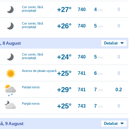
Cer senin, fără
+27°
740
4
0
m/s
precipitații
Cer senin, fără
+26°
740
5
0
m/s
precipitații
, 8 August
Detaliat
Cer senin, fără
+24°
740
5
0
m/s
precipitații
Averse de ploaie uşoară
+25°
741
6
0
m/s
Parțial noros
+29°
741
7
0.2
m/s
Parţial noros
+25°
743
7
0
m/s
ă, 9 August
Detaliat