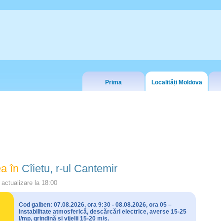
Prima
Localități Moldova
a în
Cîietu, r-ul Cantemir
actualizare la
18:00
Cod galben: 07.08.2026, ora 9:30 - 08.08.2026, ora 05 –
instabilitate atmosferică, descărcări electrice, averse 15-25
l/mp, grindină și vijelii 15-20 m/s.