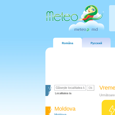
Româna
Русский
Vreme
Localitatea ta
Următoare 
Moldova
Moldova