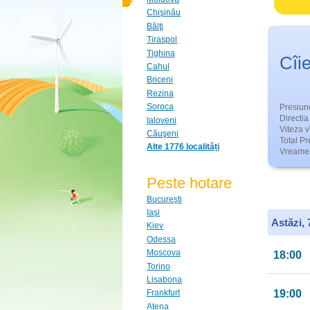
Chişinău
Bălţi
Tiraspol
Tighina
Cîi
Cahul
Briceni
Rezina
Soroca
Presiun
Directia 
Ialoveni
Viteza v
Căuşeni
Total Pre
Alte 1776 localități
Vreamea
Peste hotare
Bucureşti
Iaşi
Astăzi,
Kiev
Odessa
Moscova
18:00
Torino
Lisabona
19:00
Frankfurt
Atena