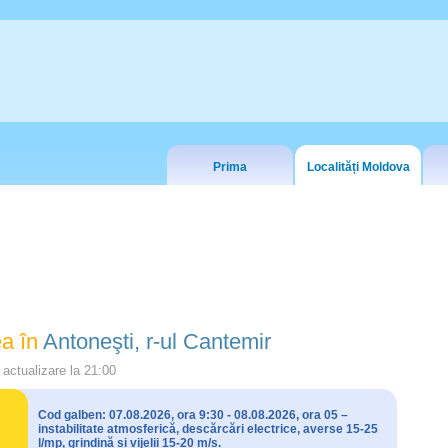
Prima
Localități Moldova
a în
Antoneşti, r-ul Cantemir
actualizare la
21:00
Cod galben: 07.08.2026, ora 9:30 - 08.08.2026, ora 05 –
instabilitate atmosferică, descărcări electrice, averse 15-25
l/mp, grindină și vijelii 15-20 m/s.