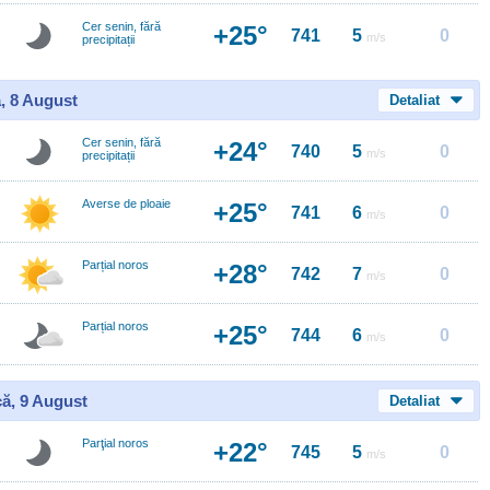
Cer senin, fără
+25°
741
5
0
m/s
precipitații
, 8 August
Detaliat
Cer senin, fără
+24°
740
5
0
m/s
precipitații
Averse de ploaie
+25°
741
6
0
m/s
Parțial noros
+28°
742
7
0
m/s
Parțial noros
+25°
744
6
0
m/s
ă, 9 August
Detaliat
Parţial noros
+22°
745
5
0
m/s