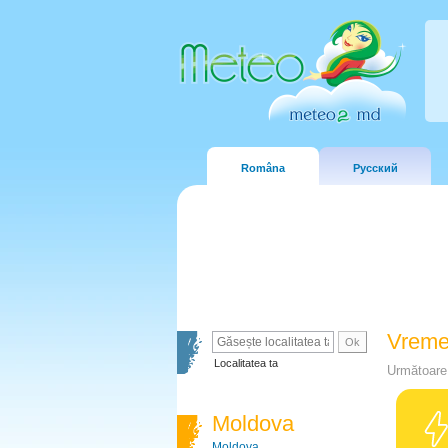
Româna
Русский
Vreme
Localitatea ta
Următoare 
Moldova
Moldova