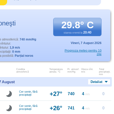
oneşti
29.8° C
20:40
starea vremii la
e atmosferică:
740 mm/Hg
Vineri,
7 August 2026
vîntului:
întului:
1,9 m/s
Prognoza meteo pentru 10
cipitaţii:
0 mm
zile
 posibilă:
Parțial noros
Conditia
Temperatura
Pr. atmosf.
Viteza vînt.
Total
atmosferică
aerului, °C
mm/Hg
m/s
precipitații,
mm
 7 August
Detaliat
Cer senin, fără
+27°
740
4
0
m/s
precipitații
Cer senin, fără
+26°
741
4
0
m/s
precipitații