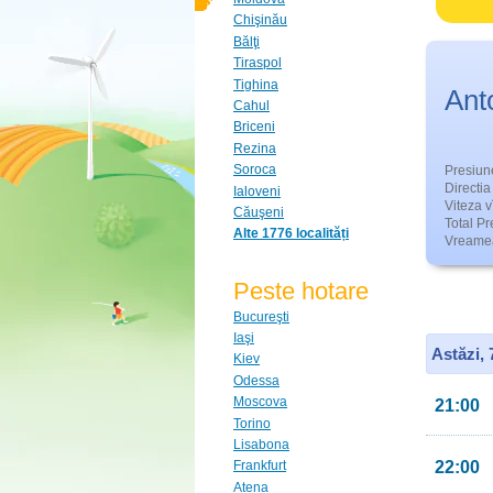
Chişinău
Bălţi
Tiraspol
Tighina
Ant
Cahul
Briceni
Rezina
Soroca
Presiun
Directia 
Ialoveni
Viteza v
Căuşeni
Total Pre
Alte 1776 localități
Vreamea
Peste hotare
Bucureşti
Iaşi
Astăzi,
Kiev
Odessa
Moscova
21:00
Torino
Lisabona
22:00
Frankfurt
Atena