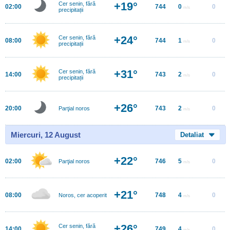
+19°
Cer senin, fără
02:00
744
0
0
m/s
precipitații
+24°
Cer senin, fără
08:00
744
1
0
m/s
precipitații
+31°
Cer senin, fără
14:00
743
2
0
m/s
precipitații
+26°
20:00
743
2
0
Parţial noros
m/s
Miercuri, 12 August
Detaliat
+22°
02:00
746
5
0
Parţial noros
m/s
+21°
08:00
748
4
0
Noros, cer acoperit
m/s
+26°
Cer senin, fără
14:00
749
4
0
m/s