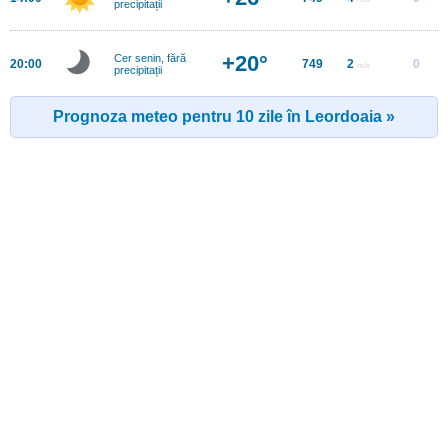
precipitații
+20°
Cer senin, fără
20:00
749
2
0
m/s
precipitații
Prognoza meteo pentru 10 zile în Leordoaia »