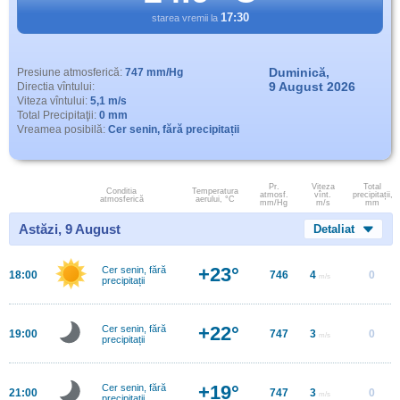
17:30
starea vremii la
Duminică,
Presiune atmosferică:
747 mm/Hg
9 August 2026
Directia vîntului:
Viteza vîntului:
5,1 m/s
Total Precipitaţii:
0 mm
Vreamea posibilă:
Cer senin, fără precipitații
Pr.
Viteza
Total
Conditia
Temperatura
atmosf.
vînt.
precipitații,
atmosferică
aerului, °C
mm/Hg
m/s
mm
Astăzi, 9 August
Detaliat
+23°
Cer senin, fără
18:00
746
4
0
m/s
precipitații
+22°
Cer senin, fără
19:00
747
3
0
m/s
precipitații
+19°
Cer senin, fără
21:00
747
3
0
m/s
precipitații