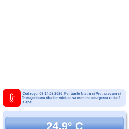
Cod roșu: 08-14.08.2026. Pe râurile Nistru și Prut, precum și
în majoritatea râurilor mici, se va menține scurgerea redusă
a apei.
24.9° C