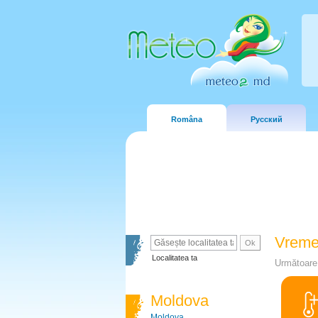
Româna
Русский
Vreme
Localitatea ta
Următoare 
Moldova
Moldova