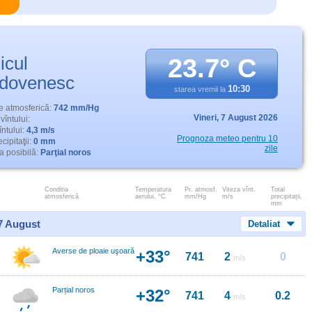
icul
23.7° C
dovenesc
10:30
starea vremii la
e atmosferică:
742 mm/Hg
Vineri,
7 August 2026
vîntului:
întului:
4,3 m/s
Prognoza meteo pentru 10
cipitaţii:
0 mm
zile
 posibilă:
Parţial noros
Conditia
Temperatura
Pr. atmosf.
Viteza vînt.
Total
atmosferică
aerului, °C
mm/Hg
m/s
precipitații,
mm
 7 August
Detaliat
Averse de ploaie uşoară
+33°
741
2
0
m/s
Parțial noros
+32°
741
4
0.2
m/s