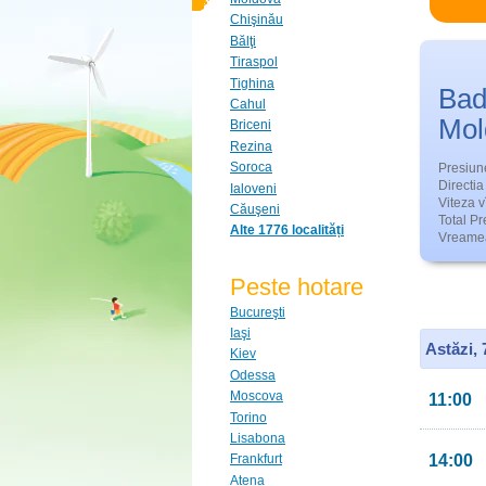
Chişinău
Bălţi
Tiraspol
Tighina
Bad
Cahul
Mol
Briceni
Rezina
Soroca
Presiun
Directia 
Ialoveni
Viteza v
Căuşeni
Total Pre
Alte 1776 localități
Vreamea
Peste hotare
Bucureşti
Iaşi
Astăzi,
Kiev
Odessa
Moscova
11:00
Torino
Lisabona
14:00
Frankfurt
Atena