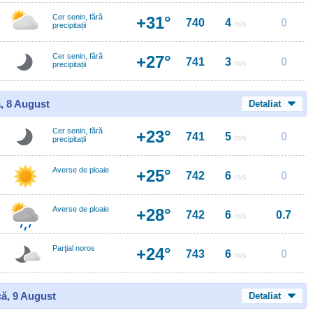
Cer senin, fără
+31°
740
4
0
m/s
precipitații
Cer senin, fără
+27°
741
3
0
m/s
precipitații
, 8 August
Detaliat
Cer senin, fără
+23°
741
5
0
m/s
precipitații
Averse de ploaie
+25°
742
6
0
m/s
Averse de ploaie
+28°
742
6
0.7
m/s
Parţial noros
+24°
743
6
0
m/s
ă, 9 August
Detaliat