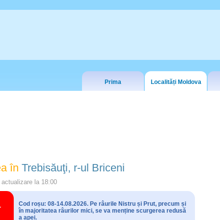
Prima
Localități Moldova
a în
Trebisăuţi, r-ul Briceni
actualizare la
18:00
Cod roșu: 08-14.08.2026. Pe râurile Nistru și Prut, precum și
în majoritatea râurilor mici, se va menține scurgerea redusă
a apei.