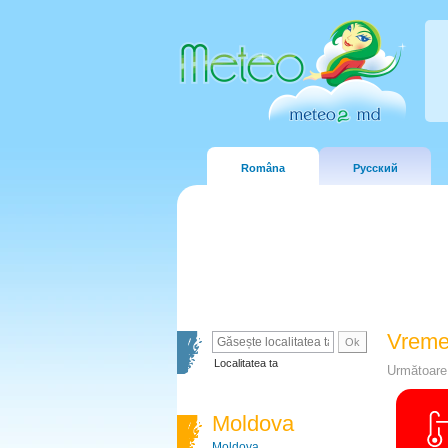
Româna
Русский
Vreme
Localitatea ta
Următoare 
Moldova
Moldova