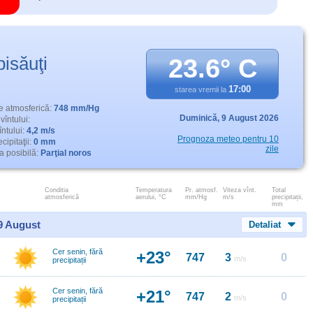
bisăuţi
23.6° C
17:00
starea vremii la
e atmosferică:
748 mm/Hg
Duminică,
9 August 2026
vîntului:
întului:
4,2 m/s
Prognoza meteo pentru 10
cipitaţii:
0 mm
zile
 posibilă:
Parţial noros
Conditia
Temperatura
Pr. atmosf.
Viteza vînt.
Total
atmosferică
aerului, °C
mm/Hg
m/s
precipitații,
mm
 9 August
Detaliat
Cer senin, fără
+23°
747
3
0
m/s
precipitații
Cer senin, fără
+21°
747
2
0
m/s
precipitații