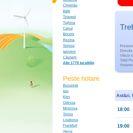
Chişinău
Bălţi
Tiraspol
Tighina
Tre
Cahul
Briceni
Rezina
Soroca
Presiun
Directia 
Ialoveni
Viteza v
Căuşeni
Total Pre
Alte 1776 localități
Vreamea
Peste hotare
Bucureşti
Iaşi
Astăzi,
Kiev
Odessa
Moscova
18:00
Torino
Lisabona
19:00
Frankfurt
Atena