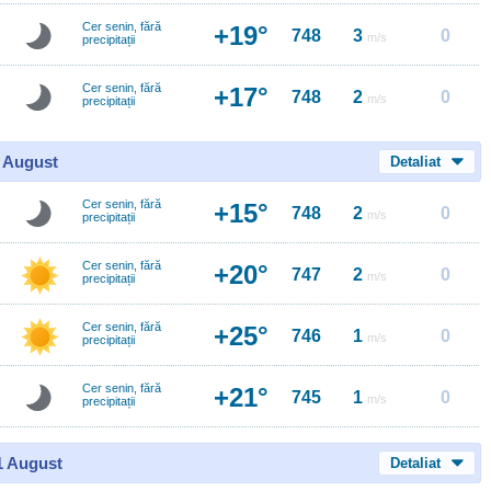
Cer senin, fără
+19°
748
3
0
m/s
precipitații
Cer senin, fără
+17°
748
2
0
m/s
precipitații
0 August
Detaliat
Cer senin, fără
+15°
748
2
0
m/s
precipitații
Cer senin, fără
+20°
747
2
0
m/s
precipitații
Cer senin, fără
+25°
746
1
0
m/s
precipitații
Cer senin, fără
+21°
745
1
0
m/s
precipitații
11 August
Detaliat