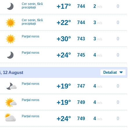
Cer senin, fără
+17°
744
2
0
m/s
precipitații
Cer senin, fără
+22°
744
3
0
m/s
precipitații
Parţial noros
+30°
743
3
0
m/s
Parţial noros
+24°
745
4
0
m/s
i, 12 August
Detaliat
Parțial noros
+19°
747
4
0
m/s
Parţial noros
+19°
749
4
0
m/s
Parțial noros
+24°
749
4
0
m/s