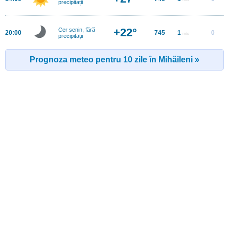
precipitații
+22°
Cer senin, fără
20:00
745
1
0
m/s
precipitații
Prognoza meteo pentru 10 zile în Mihăileni »