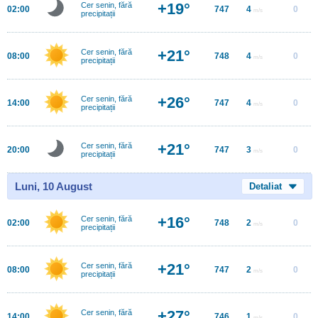
+19°
Cer senin, fără
02:00
747
4
0
m/s
precipitații
+21°
Cer senin, fără
08:00
748
4
0
m/s
precipitații
+26°
Cer senin, fără
14:00
747
4
0
m/s
precipitații
+21°
Cer senin, fără
20:00
747
3
0
m/s
precipitații
Luni, 10 August
Detaliat
+16°
Cer senin, fără
02:00
748
2
0
m/s
precipitații
+21°
Cer senin, fără
08:00
747
2
0
m/s
precipitații
+27°
Cer senin, fără
14:00
746
1
0
m/s