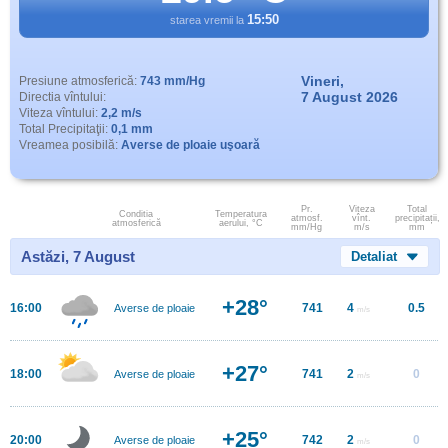
15:50
starea vremii la
Vineri,
Presiune atmosferică:
743 mm/Hg
7 August 2026
Directia vîntului:
Viteza vîntului:
2,2 m/s
Total Precipitaţii:
0,1 mm
Vreamea posibilă:
Averse de ploaie uşoară
Pr.
Viteza
Total
Conditia
Temperatura
atmosf.
vînt.
precipitații,
atmosferică
aerului, °C
mm/Hg
m/s
mm
Astăzi, 7 August
Detaliat
+28°
16:00
741
4
0.5
Averse de ploaie
m/s
+27°
18:00
741
2
0
Averse de ploaie
m/s
+25°
20:00
742
2
0
Averse de ploaie
m/s