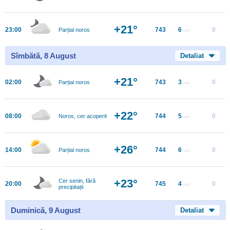
+21°
23:00
743
6
0
Parțial noros
m/s
Sîmbătă, 8 August
Detaliat
+21°
02:00
743
3
0
Parțial noros
m/s
+22°
08:00
744
5
0
Noros, cer acoperit
m/s
+26°
14:00
744
6
0
Parțial noros
m/s
+23°
Cer senin, fără
20:00
745
4
0
m/s
precipitații
Duminică, 9 August
Detaliat