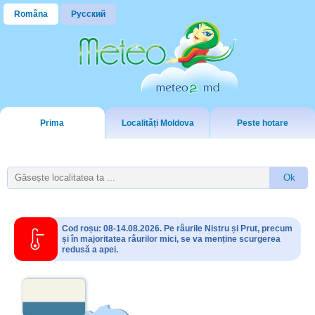
Româna
Русский
Prima
Localități Moldova
Peste hotare
Cod roșu: 08-14.08.2026. Pe râurile Nistru și Prut, precum
și în majoritatea râurilor mici, se va menține scurgerea
redusă a apei.